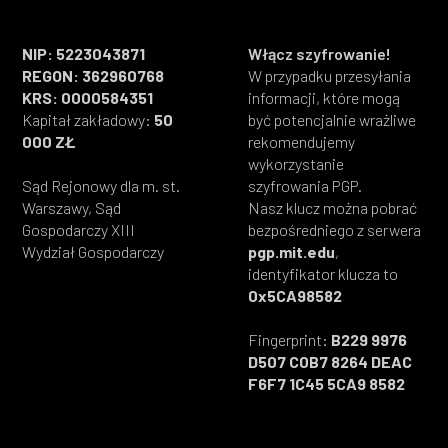
NIP: 5223043871
Włącz szyfrowanie!
REGON: 362960768
W przypadku przesyłania
KRS: 0000584351
informacji, które mogą
Kapitał zakładowy:
50
być potencjalnie wrażliwe
000 ZŁ
rekomendujemy
wykorzystanie
Sąd Rejonowy dla m. st.
szyfrowania PGP.
Warszawy, Sąd
Nasz klucz można pobrać
Gospodarczy XIII
bezpośredniego z serwera
Wydział Gospodarczy
pgp.mit.edu
,
identyfikator klucza to
0x5CA98582
Fingerprint:
B229 9976
D507 C0B7 8264 DEAC
F6F7 1C45 5CA9 8582