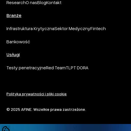
Research
O nas
Blog
Kontakt
Branże
Infrastruktura Krytyczna
Sektor Medyczny
Fintech
Bankowość
Usługi
Testy penetracyjne
Red Team
TLPT DORA
Polityka prywatności i pliki cookie
© 2025 AFINE. Wszelkie prawa zastrzeżone.