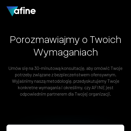
Porozmawiajmy
o
Twoich
Wymaganiach
Umów
się
na
30-minutową
konsultację,
aby
omówić
Twoje
potrzeby
związane
z
bezpieczeństwem
ofensywnym.
Wyjaśnimy
naszą
metodologię,
przedyskutujemy
Twoje
konkretne
wymagania
i
określimy,
czy
AFINE
jest
odpowiednim
partnerem
dla
Twojej
organizacji.