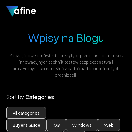
Wpisy na Blogu
Szczegółowe
omówienia
odkrytych
przez
nas
podatności,
innowacyjnych
technik
testów
bezpieczeństwa
i
praktycznych
spostrzeżeń
z
badań
nad
ochroną
dużych
organizacji.
Sort by
Categories
All categories
Buyer's Guide
IOS
Windows
Web