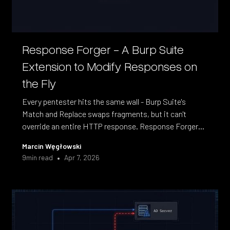
Response Forger - A Burp Suite
Extension to Modify Responses on
the Fly
Every pentester hits the same wall - Burp Suite's
Match and Replace swaps fragments, but it can't
override an entire HTTP response. Response Forger
fixes that. Define a URL pattern, paste the full
Marcin Węgłowski
response you want the browser to receive, done.
•
9
min read
Apr 7, 2026