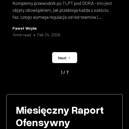
Kompletny przewodnik po TLPT pod DORA - kto jest
objęty obowiązkiem, jak przebiega każda z sześciu
faz, czego wymaga regulacja od red teamów i
dostawców threat intelligence, i na co zwrócić uwagę
Paweł Woyke
przy wyborze partnera.
•
14
min read
Feb 24, 2026
Next
1 / 7
Miesięczny Raport
Ofensywny