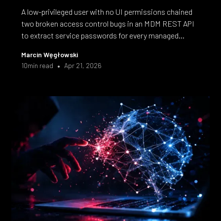
A low-privileged user with no UI permissions chained
two broken access control bugs in an MDM REST API
to extract service passwords for every managed
device. Full walkthrough of CVE-2025-1415 and CVE-
Marcin Węgłowski
2025-1416, from task enumeration to full developer
•
10
min read
Apr 21, 2026
access on any phone in the fleet.