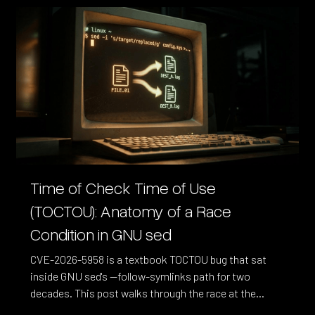
Time of Check Time of Use
(TOCTOU): Anatomy of a Race
Condition in GNU sed
CVE-2026-5958 is a textbook TOCTOU bug that sat
inside GNU sed's --follow-symlinks path for two
decades. This post walks through the race at the
syscall level and the fix shipped in sed 4.10.