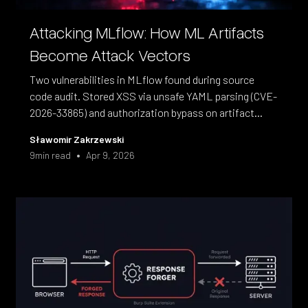
Attacking MLflow: How ML Artifacts
Become Attack Vectors
Two vulnerabilities in MLflow found during source
code audit. Stored XSS via unsafe YAML parsing (CVE-
2026-33865) and authorization bypass on artifact
downloads (CVE-2026-33866). Both patched.
Sławomir Zakrzewski
•
9
min read
Apr 9, 2026