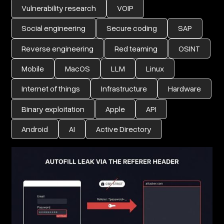
Vulnerability research
VOIP
Social engineering
Secure coding
SAP
Reverse engineering
Red teaming
OSINT
Mobile
MacOS
LLM
Linux
Internet of things
Infrastructure
Hardware
Binary exploitation
Apple
API
Android
AI
Active Directory