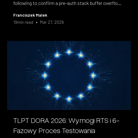
following to confirm a pre-auth stack buffer overflow
in a MIPS router CGI binary. Including the debugging
Franciszek Malek
and troubleshooting steps most writeups skip.
•
19
min read
Mar 27, 2026
TLPT DORA 2026: Wymogi RTS i 6-
Fazowy Proces Testowania