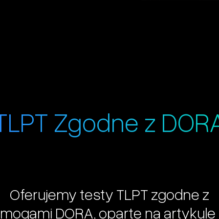
TLPT Zgodne z DOR
Oferujemy
testy
TLPT
zgodne
z
mogami
DORA,
oparte
na
artykule