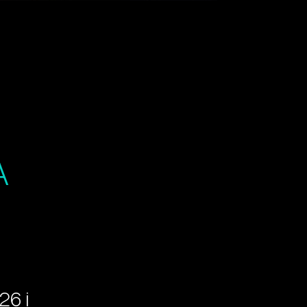
A
26
i