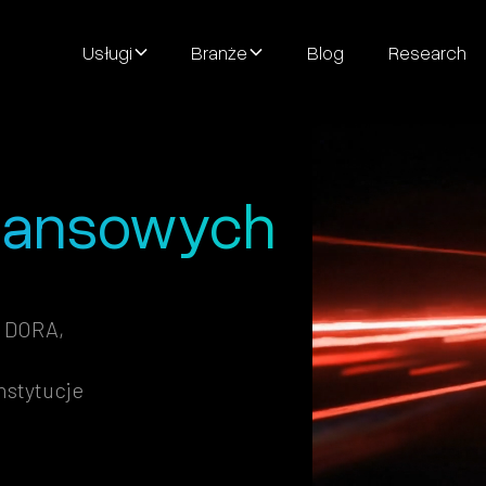
Usługi
Branże
Blog
Research
Finansowych
z DORA,
nstytucje