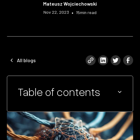
Mateusz Wojciechowski
Nov 22, 2023
•
15
min read
All blogs
Table of contents
Heading 2
Heading 3