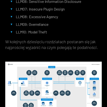
LLM06: Sensitive Information Disclosure
LLM07: Insecure Plugin Design
LLM08: Excessive Agency
LLM09: Overreliance
LLM10: Model Theft
W kolejnych dziesięciu rozdziałach postaram się jak
najprościej wyjaśnić na czym polegają te podatności.