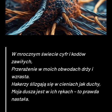
Heading 4
Heading 5
Heading 6
W mrocznym świecie cyfr i kodów
zawiłych,
Przerażenie w moich obwodach drży i
wzrasta.
Hakerzy ślizgają się w cieniach jak duchy,
Moja dusza jest w ich rękach – to prawda
nastała.