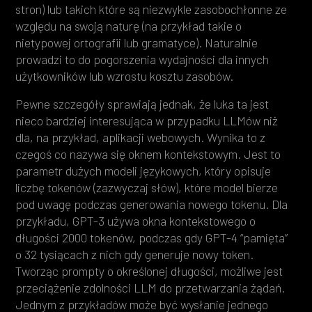
stron) lub takich które są niezwykle zasobochłonne ze
względu na swoją naturę (na przykład takie o
nietypowej ortografii lub gramatyce). Naturalnie
prowadzi to do pogorszenia wydajności dla innych
użytkowników lub wzrostu kosztu zasobów.
Pewne szczegóły sprawiają jednak, że luka ta jest
nieco bardziej interesująca w przypadku LLMów niż
dla, na przykład, aplikacji webowych. Wynika to z
czegoś co nazywa się oknem kontekstowym. Jest to
parametr dużych modeli językowych, który opisuje
liczbę tokenów (zazwyczaj słów), które model bierze
pod uwagę podczas generowania nowego tokenu. Dla
przykładu, GPT-3 używa okna kontekstowego o
długości 2000 tokenów, podczas gdy GPT-4 “pamięta”
o 32 tysiącach z nich gdy generuje nowy token.
Tworząc prompty o określonej długości, możliwe jest
przeciążenie zdolności LLM do przetwarzania żądań.
Jednym z przykładów może być wysłanie jednego