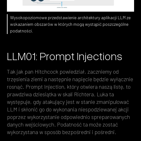
Wysokopoziomowe przedstawienie architektury aplikacji LLM ze
wskazaniem obszarów w których mogą wystąpić poszczególne
podatności.
LLM01: Prompt Injections
Tak jak pan Hitchcock powiedział, zaczniemy od
trzęsienia ziemi a następnie napięcie będzie wyłącznie
rosnąć. Prompt Injection, który otwiera naszą listę, to
prawdziwa dziesiątka w skali Richtera. Luka ta
występuje, gdy atakujący jest w stanie zmanipulować
LLM i skłonić go do wykonania niespodziewanej akcji
poprzez wykorzystanie odpowiednio spreparowanych
danych wejściowych. Podatność ta może zostać
wykorzystana w sposób bezpośredni i pośredni.