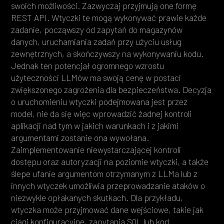
swoich możliwości. Zazwyczaj przyjmują one formę
REST API. Wtyczki te mogą wykonywać prawie każde
zadanie, począwszy od zapytań do magazynów
danych, uruchamiania zadań przy użyciu usług
zewnętrznych, a skończywszy na wykonywaniu kodu.
Jednak ten potencjał ogromnego wzrostu
użyteczności LLMów ma swoją cenę w postaci
zwiększonego zagrożenia dla bezpieczeństwa. Decyzja
o uruchomieniu wtyczki podejmowana jest przez
model, nie da się więc wprowadzić żadnej kontroli
aplikacji nad tym w jakich warunkach i z jakimi
argumentami zostanie ona wywołana.
Zaimplementowanie niewystarczającej kontroli
dostępu oraz autoryzacji na poziomie wtyczki, a także
ślepe ufanie argumentom otrzymanym z LLMa lub z
innych wtyczek umożliwia przeprowadzanie ataków o
niezwykle opłakanych skutkach. Dla przykładu,
wtyczka może przyjmować dane wejściowe, takie jak
ciągi konfiguracyjne, zapytania SQL lub kod