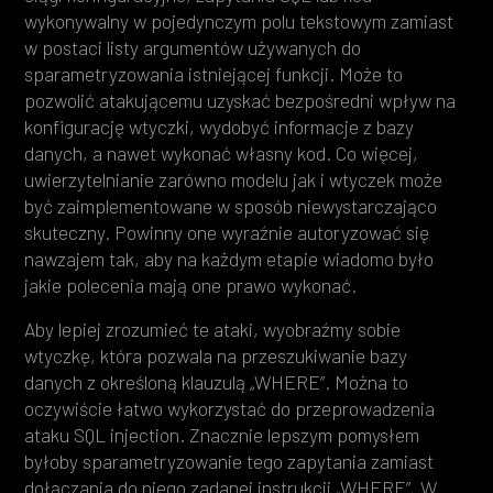
wykonywalny w pojedynczym polu tekstowym zamiast
w postaci listy argumentów używanych do
sparametryzowania istniejącej funkcji. Może to
pozwolić atakującemu uzyskać bezpośredni wpływ na
konfigurację wtyczki, wydobyć informacje z bazy
danych, a nawet wykonać własny kod. Co więcej,
uwierzytelnianie zarówno modelu jak i wtyczek może
być zaimplementowane w sposób niewystarczająco
skuteczny. Powinny one wyraźnie autoryzować się
nawzajem tak, aby na każdym etapie wiadomo było
jakie polecenia mają one prawo wykonać.
Aby lepiej zrozumieć te ataki, wyobraźmy sobie
wtyczkę, która pozwala na przeszukiwanie bazy
danych z określoną klauzulą „WHERE”. Można to
oczywiście łatwo wykorzystać do przeprowadzenia
ataku SQL injection. Znacznie lepszym pomysłem
byłoby sparametryzowanie tego zapytania zamiast
dołączania do niego zadanej instrukcji „WHERE”. W