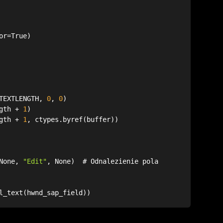
TTEXTLENGTH, 
0
, 
0
ngth + 
1
ngth + 
1
None, 
"Edit"
, None)  # Odnalezienie pola 
l_text(hwnd_sap_field))