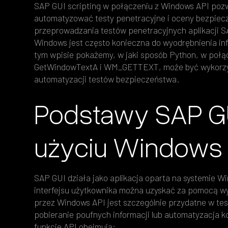
SAP GUI scripting w połączeniu z Windows API poz
automatyzować testy penetracyjne i oceny bezpie
przeprowadzania testów penetracyjnych aplikacji S
Windows jest często konieczna do wyodrębnienia in
tym wpisie pokażemy, w jaki sposób Python, w połąc
GetWindowTextA i WM_GETTEXT, może być wykorzys
automatyzacji testów bezpieczeństwa.
Podstawy SAP GU
użyciu Windows 
SAP GUI działa jako aplikacja oparta na systemie 
interfejsu użytkownika można uzyskać za pomocą w
przez Windows API jest szczególnie przydatne w te
pobieranie poufnych informacji lub automatyzacja 
funkcje API obejmują: