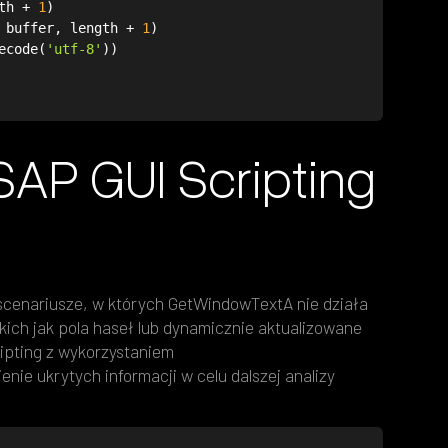
gth + 
1
d, buffer, length + 
1
ecode(
'utf-8'
P GUI Scripting
cenariusze, w których GetWindowTextA nie działa
kich jak pola haseł lub dynamicznie aktualizowane
ipting z wykorzystaniem
 ukrytych informacji w celu dalszej analizy