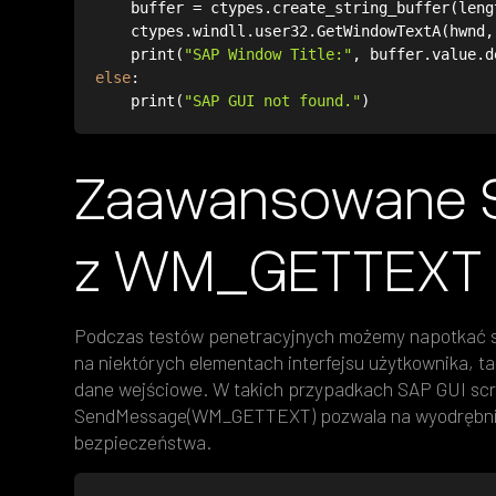
    buffer = ctypes.create_string_buffer(len
    ctypes.windll.user32.GetWindowTextA(hwn
    print(
"SAP Window Title:"
, buffer.value.d
else
    print(
"SAP GUI not found."
)
Zaawansowane SA
z WM_GETTEXT
Podczas testów penetracyjnych możemy napotkać s
na niektórych elementach interfejsu użytkownika, ta
dane wejściowe. W takich przypadkach SAP GUI scr
SendMessage(WM_GETTEXT) pozwala na wyodrębnienie
bezpieczeństwa.