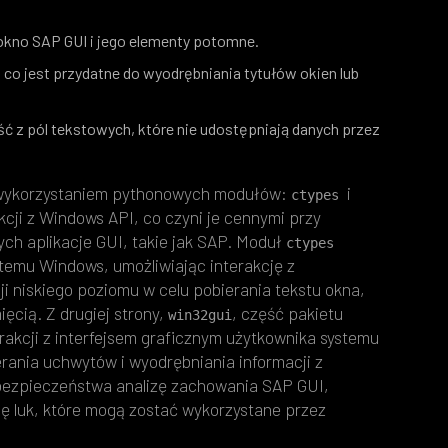
 okno SAP GUI i jego elementy potomne.
, co jest przydatne do wyodrębniania tytułów okien lub
ć z pól tekstowych, które nie udostępniają danych przez
z wykorzystaniem pythonowych modułów:
i
ctypes 
kcji z Windows API, co czyni je cennymi przy
h aplikacje GUI, takie jak SAP. Moduł
ctypes 
temu Windows, umożliwiając interakcję z
niskiego poziomu w celu pobierania tekstu okna,
ęcią. Z drugiej strony,
, część pakietu
win32gui
rakcji z interfejsem graficznym użytkownika systemu
erania uchwytów i wyodrębniania informacji z
bezpieczeństwa analizę zachowania SAP GUI,
ę luk, które mogą zostać wykorzystane przez