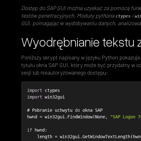
Dostęp do SAP GUI można uzyskać za pomocą funkc
testów penetracyjnych. Moduły pythona
i
ctypes
wi
GUI, pomagając w wydobywaniu danych, analizowan
Wyodrębnianie tekstu 
Poniższy skrypt napisany w języku Python pokazuje,
tytułu okna SAP GUI, który może być przydatny w oc
sesji lub nieautoryzowanego dostępu:
import
import
# Pobranie uchwytu 
do
hwnd = win32gui.FindWindow(None, 
"SAP Logon 7
if