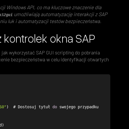
ji Windows API, co ma kluczowe znaczenie dla
umożliwiają automatyzację interakcji z SAP
n32gui
iu luk i automatyzacji testów bezpieczeństwa.
z kontrolek okna SAP
 jak wykorzystać SAP GUI scripting do pobrania
enie bezpieczeństwa w celu identyfikacji otwartych
60"
)  # Dostosuj tytuł 
do