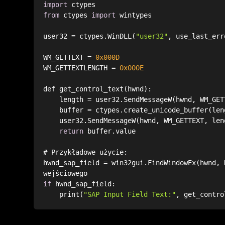
import
from
 ctypes 
import
user32 = ctypes.WinDLL(
"user32"
WM_GETTEXT = 
0x000D
WM_GETTEXTLENGTH = 
0x000E
    length = user32.SendMessageW(hwnd, WM_GE
    buffer = ctypes.create_unicode_buffer(le
    user32.SendMessageW(hwnd, WM_GETTEXT, le
return
hwnd_sap_field = win32gui.FindWindowEx(hwnd, 
if
    print(
"SAP Input Field Text:"
, get_contro