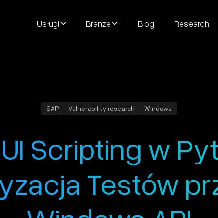
Usługi
Branże
Blog
Research
SAP
Vulnerability research
Windows
UI Scripting w Pyt
zacja Testów pr