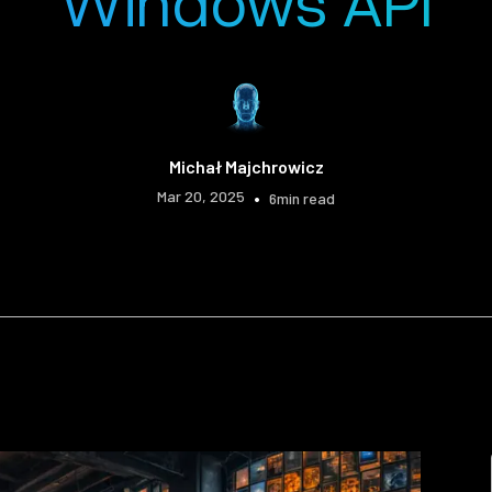
Windows API
Michał Majchrowicz
Mar 20, 2025
•
6
min read