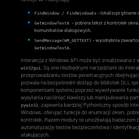
– lokalizuje główne
FindWindow / FindWindowEx
– pobiera tekst z kontrolek okna
GetWindowTextA 
komunikatów dialogowych.
– wyodrębnia zawartoś
SendMessage(WM_GETTEXT)
.
GetWindowTextA
Interakcja z Windows API może być zrealizowana 
. Są one niezbędnymi narzędziami do intera
win32gui
przeprowadzaniu testów penetracyjnych obejmującyc
pozwala na bezpośredni dostęp do bibliotek DLL sys
komponentami systemu poprzez wywoływanie funkcji 
wysyłania naciśnięć klawiszy lub manipulowania pami
, zapewnia bardziej Pythoniczny sposób inte
pywin32
Windows, oferując funkcje do enumracji okien, pobi
kontrolek. Razem moduły te umożliwiają badaczom 
automatyzację testów bezpieczeństwa i identyfikacj
atakujących.