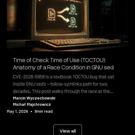
Time of Check Time of Use (TOCTOU):
Anatomy of a Race Condition in GNU sed
CVE-2026-5958 is a textbook TOCTOU bug that sat
inside GNU sed's --follow-symlinks path for two
decades. This post walks through the race at the
syscall level and the fix shipped in sed 4.10.
Marcin Wyczechowski
Michał Majchrowicz
•
May 1, 2026
9
min read
View all