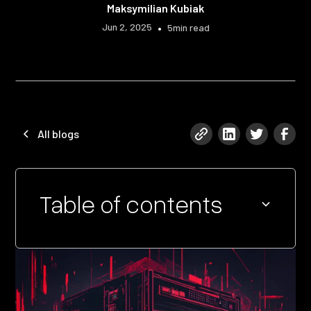
Maksymilian Kubiak
Jun 2, 2025
•
5
min read
All blogs
Table of contents
Heading 2
Heading 3