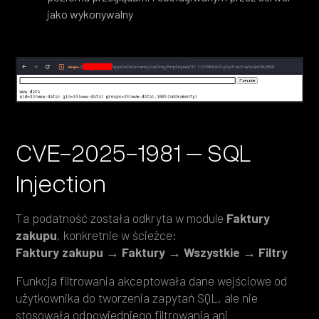
jako wykonywalny
CVE-2025-1981 – SQL
Injection
Ta podatność została odkryta w module
Faktury
zakupu
, konkretnie w ścieżce:
Faktury zakupu → Faktury → Wszystkie → Filtry
Funkcja filtrowania akceptowała dane wejściowe od
użytkownika do tworzenia zapytań SQL, ale nie
stosowała odpowiedniego filtrowania ani