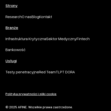
Strony
Research
O nas
Blog
Kontakt
Branże
Infrastruktura Krytyczna
Sektor Medyczny
Fintech
Bankowość
Usługi
Testy penetracyjne
Red Team
TLPT DORA
Polityka prywatności i pliki cookie
© 2025 AFINE. Wszelkie prawa zastrzeżone.