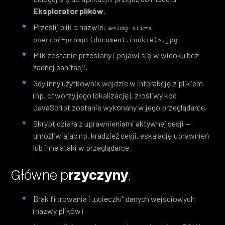
Eksplorator plików
.
Prześlij plik o nazwie:
a<img src=x 
onerror=prompt(document.cookie)>.jpg
Plik zostanie przesłany i pojawi się w widoku bez
żadnej sanitacji.
Gdy inny użytkownik wejdzie w interakcję z plikiem
(np. otworzy jego lokalizację), złośliwy kod
JavaScript zostanie wykonany w jego przeglądarce.
Skrypt działa z uprawnieniami aktywnej sesji —
umożliwiając np. kradzież sesji, eskalację uprawnień
lub inne ataki w przeglądarce.
Główne p
rzyczyny
:
Brak filtrowania i „ucieczki” danych wejściowych
(nazwy plików)