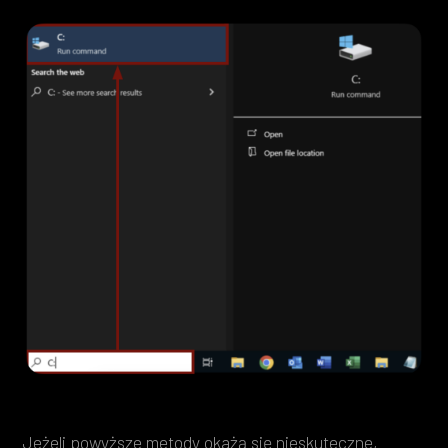
Jeżeli powyższe metody okażą się nieskuteczne,