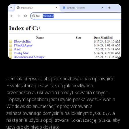
Jednak pierwsze obejście pozbawia nas uprawnień
Eksploratora plików, takich jak możliwość
przenoszenia, usuwania i modyfikowania danych.
Lepszym sposobem jest użycie paska wyszukiwania
Windows do enumeracji oprogramowania
zainstalowanego domyślnie na lokalnym dysku
, a
C:/
następnie użyciu opcji
, aby
Otwórz lokalizację pliku
uzyskać do niego dostęp: