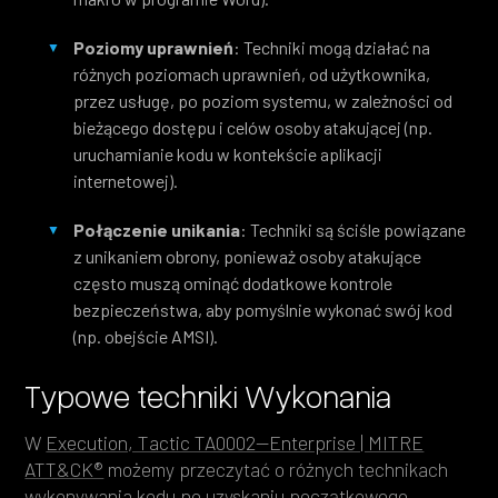
Poziomy uprawnień
: Techniki mogą działać na
różnych poziomach uprawnień, od użytkownika,
przez usługę, po poziom systemu, w zależności od
bieżącego dostępu i celów osoby atakującej (np.
uruchamianie kodu w kontekście aplikacji
internetowej).
Połączenie unikania
: Techniki są ściśle powiązane
z unikaniem obrony, ponieważ osoby atakujące
często muszą ominąć dodatkowe kontrole
bezpieczeństwa, aby pomyślnie wykonać swój kod
(np. obejście AMSI).
Typowe techniki Wykonania
W
Execution, Tactic TA0002—Enterprise | MITRE
ATT&CK®
możemy przeczytać o różnych technikach
wykonywania kodu po uzyskaniu początkowego