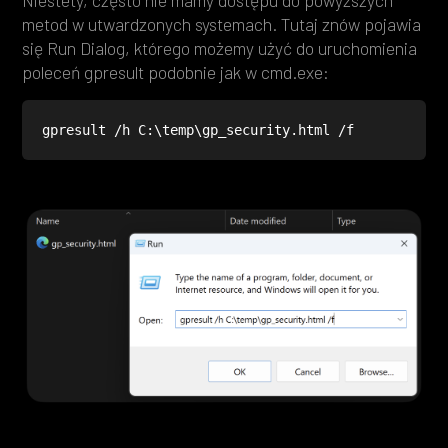
Niestety, często nie mamy dostępu do powyższych
metod w utwardzonych systemach. Tutaj znów pojawia
się Run Dialog, którego możemy użyć do uruchomienia
poleceń gpresult podobnie jak w cmd.exe:
gpresult /h C:\temp\gp_security.html /f