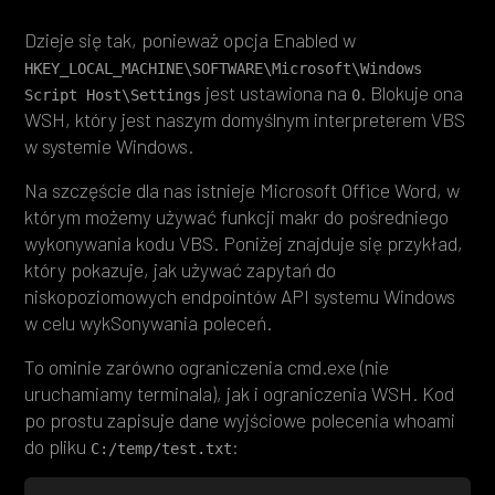
Dzieje się tak, ponieważ opcja Enabled w
HKEY_LOCAL_MACHINE\SOFTWARE\Microsoft\Windows 
jest ustawiona na
. Blokuje ona
Script Host\Settings
0
WSH, który jest naszym domyślnym interpreterem VBS
w systemie Windows.
Na szczęście dla nas istnieje Microsoft Office Word, w
którym możemy używać funkcji makr do pośredniego
wykonywania kodu VBS. Poniżej znajduje się przykład,
który pokazuje, jak używać zapytań do
niskopoziomowych endpointów API systemu Windows
w celu wykSonywania poleceń.
To ominie zarówno ograniczenia cmd.exe (nie
uruchamiamy terminala), jak i ograniczenia WSH. Kod
po prostu zapisuje dane wyjściowe polecenia whoami
do pliku
:
C:/temp/test.txt