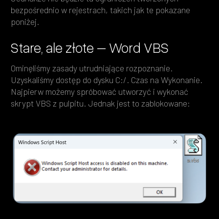
bezpośrednio w rejestrach, takich jak te pokazane
poniżej.
Stare, ale złote – Word VBS
Ominęliśmy zasady utrudniające rozpoznanie.
Uzyskaliśmy dostęp do dysku C:/. Czas na Wykonanie.
Najpierw możemy spróbować utworzyć i wykonać
skrypt VBS z pulpitu. Jednak jest to zablokowane: