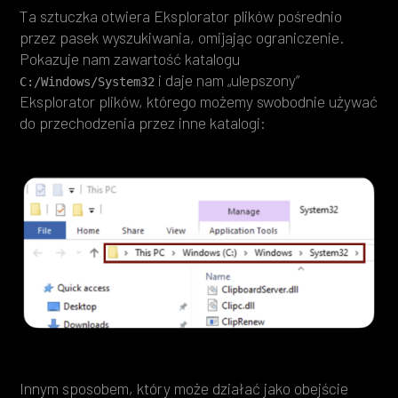
Ta sztuczka otwiera Eksplorator plików pośrednio
przez pasek wyszukiwania, omijając ograniczenie.
Pokazuje nam zawartość katalogu
i daje nam „ulepszony”
C:/Windows/System32
Eksplorator plików, którego możemy swobodnie używać
do przechodzenia przez inne katalogi:
Innym sposobem, który może działać jako obejście