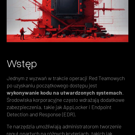
Heading 4
Heading 5
Heading 6
Wstęp
Jednym z wyzwań w trakcie operacji Red Teamowych
po uzyskaniu początkowego dostępu jest
wykonywanie kodu na utwardzonych systemach
.
Środowiska korporacyjne często wdrażają dodatkowe
zabezpieczenia, takie jak AppLocker i Endpoint
Detection and Response (EDR).
Te narzędzia umożliwiają administratorom tworzenie
reguł opartych na różnych kryteriach, takich jak