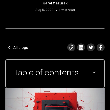
Karol Mazurek
Aug 5, 2024
•
17
min read
All blogs
Table of contents
Heading 2
Heading 3