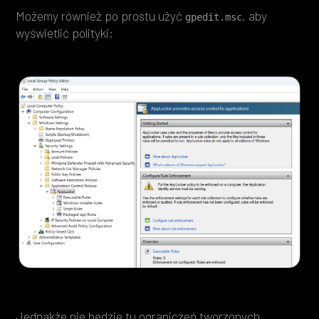
Możemy również po prostu użyć
, aby
gpedit.msc
wyświetlić polityki:
Jednakże nie będzie tu ograniczeń tworzonych