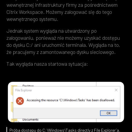
wewnętrznej infrastruktury firmy za pośrednictwem
Citrix Workspace. Możemy zalogować się do tego
wewnętrznego systemu.
Jednak system wygląda na utwardzony po
zalogowaniu, ponieważ nie możemy uzyskać dostępu
do dysku C:/ ani uruchomić terminala. Wygląda na to,
że pracujemy z zamontowanego dysku sieciowego.
Tak wygląda nasza startowa sytuacja:
Próba dostępu do C:\Windows\Tasks directly z File Explorer’a.