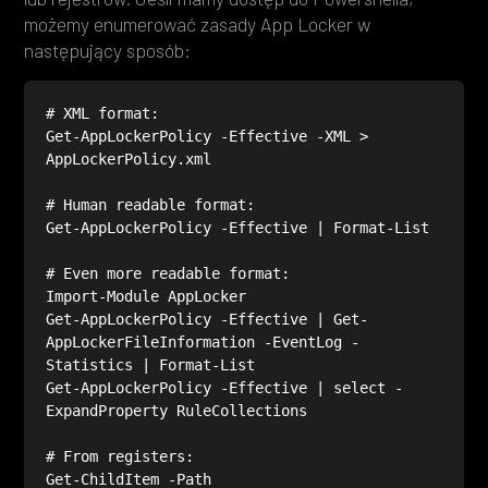
możemy enumerować zasady App Locker w
następujący sposób:
Get-AppLockerPolicy -Effective -XML > 
Get-AppLockerPolicy -Effective | Get-
AppLockerFileInformation -EventLog -
Get-AppLockerPolicy -Effective | select -
Get-ChildItem -Path 