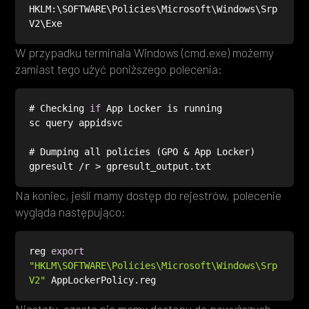
HKLM:\SOFTWARE\Policies\Microsoft\Windows\Srp
V2\Exe
W przypadku terminala Windows (cmd.exe) możemy
zamiast tego użyć poniższego polecenia:
# Checking 
if
gpresult /r > gpresult_output.txt
Na koniec, jeśli mamy dostęp do rejestrów, polecenie
wygląda następująco:
reg 
export
"HKLM\SOFTWARE\Policies\Microsoft\Windows\Srp
V2"
 AppLockerPolicy.reg