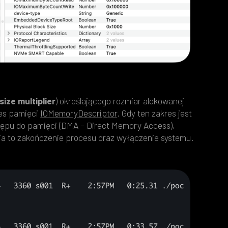
size multiplier
) określającego rozmiar alokowanej
res pamięci
IOMemoryDescriptor
. Gdy ten zakres jest
tępu do pamięci (DMA – Direct Memory Access),
a to zakończenie procesu oraz wyłączenie systemu.