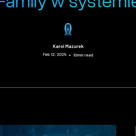
amily w system
Karol Mazurek
Feb 12, 2025
•
10
min read