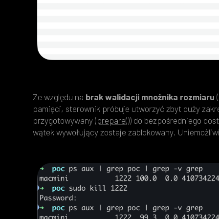
Ze względu na
brak walidacji
mnożnika rozmiaru
(
pamięci, sterownik próbuje utworzyć zbyt duży zak
przygotowywany (
prepare()
) do bezpośredniego dos
wątek wywołujący zostaje zablokowany. Uniemożliwi