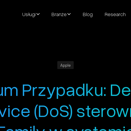
Usługi
Branże
Blog
Research
Apple
um Przypadku: Den
vice (DoS) sterow