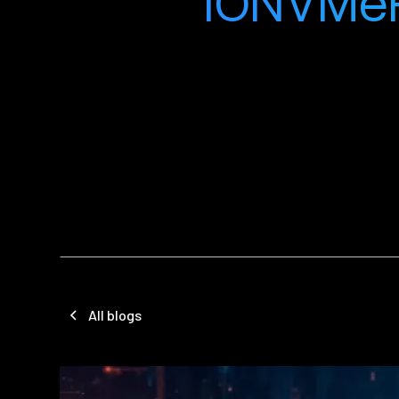
IONVMeF
All blogs