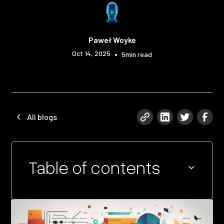
Paweł Woyke
Oct 14, 2025
•
5
min read
All blogs
Table of contents
Heading 2