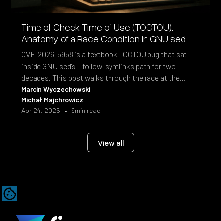
Time of Check Time of Use (TOCTOU):
Anatomy of a Race Condition in GNU sed
CVE-2026-5958 is a textbook TOCTOU bug that sat
inside GNU sed's --follow-symlinks path for two
decades. This post walks through the race at the
syscall level and the fix shipped in sed 4.10.
Marcin Wyczechowski
Michał Majchrowicz
•
Apr 24, 2026
9
min read
View all