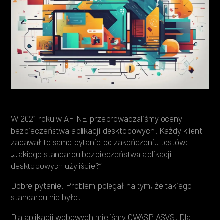
Heading 3
Heading 4
Heading 5
Heading 6
W 2021 roku w AFINE przeprowadzaliśmy oceny
bezpieczeństwa aplikacji desktopowych. Każdy klient
zadawał to samo pytanie po zakończeniu testów:
„Jakiego standardu bezpieczeństwa aplikacji
desktopowych użyliście?”
Dobre pytanie. Problem polegał na tym, że takiego
standardu nie było.
Dla aplikacji webowych mieliśmy
OWASP ASVS
. Dla