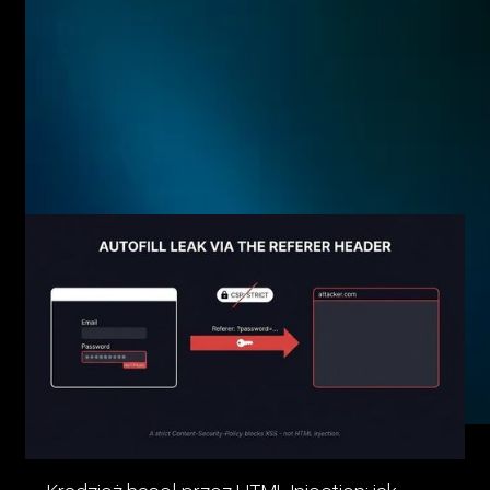
Related posts
Eager to see more pen-testing goodness? Check out some
of our other blog posts.
Kradzież haseł przez HTML Injection: jak