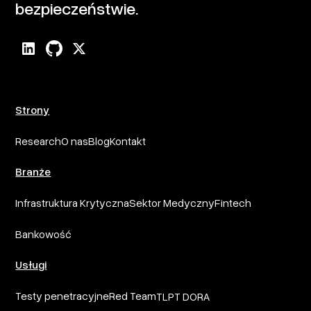
bezpieczeństwie.
Strony
Research
O nas
Blog
Kontakt
Branże
Infrastruktura Krytyczna
Sektor Medyczny
Fintech
Bankowość
Usługi
Testy penetracyjne
Red Team
TLPT DORA