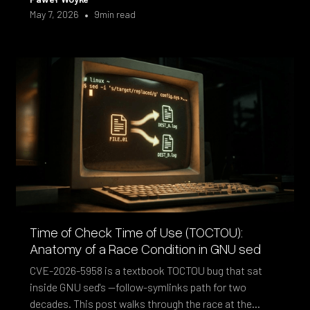
•
May 7, 2026
9
min read
Time of Check Time of Use (TOCTOU):
Anatomy of a Race Condition in GNU sed
CVE-2026-5958 is a textbook TOCTOU bug that sat
inside GNU sed's --follow-symlinks path for two
decades. This post walks through the race at the