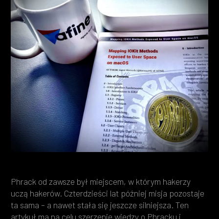
Heading 4
Heading 5
Heading 6
Phrack od zawsze był miejscem, w którym hakerzy
uczą hakerów. Czterdzieści lat później misja pozostaje
ta sama – a nawet stała się jeszcze silniejsza. Ten
artykuł ma na celu szerzenie wiedzy o Phracku i