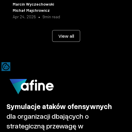
syscall level and the fix shipped in sed 4.10.
Marcin Wyczechowski
Michał Majchrowicz
•
Apr 24, 2026
9
min read
View all
Symulacje ataków ofensywnych
dla organizacji dbających o
strategiczną przewagę w