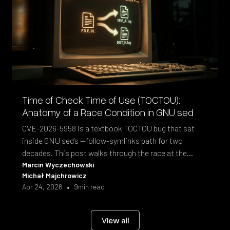
Time of Check Time of Use (TOCTOU):
Anatomy of a Race Condition in GNU sed
CVE-2026-5958 is a textbook TOCTOU bug that sat
inside GNU sed's --follow-symlinks path for two
decades. This post walks through the race at the
syscall level and the fix shipped in sed 4.10.
Marcin Wyczechowski
Michał Majchrowicz
•
Apr 24, 2026
9
min read
View all