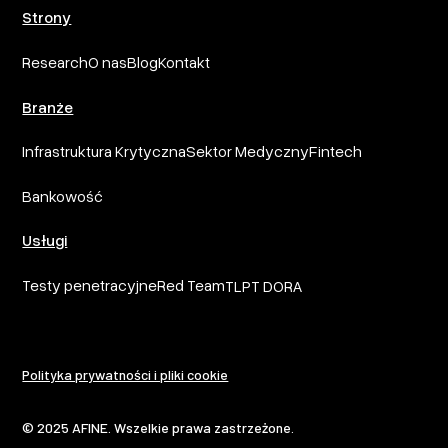
Strony
Research
O nas
Blog
Kontakt
Branże
Infrastruktura Krytyczna
Sektor Medyczny
Fintech
Bankowość
Usługi
Testy penetracyjne
Red Team
TLPT DORA
Polityka prywatności i pliki cookie
© 2025 AFINE. Wszelkie prawa zastrzeżone.