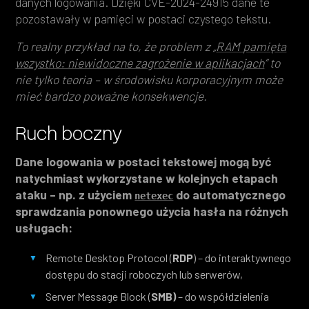
danych logowania. Dzięki CVE-2024-24915 dane te
pozostawały w pamięci w postaci czystego tekstu.
To realny przykład na to, że problem z „
RAM pamięta
wszystko: niewidoczne zagrożenie w aplikacjach
” to
nie tylko teoria – w środowisku korporacyjnym może
mieć bardzo poważne konsekwencje.
Ruch boczny
Dane logowania w postaci tekstowej mogą być
natychmiast wykorzystane w kolejnych etapach
ataku – np. z użyciem
do automatycznego
netexec
sprawdzania ponownego użycia hasła na różnych
usługach:
Remote Desktop Protocol (
RDP
) – do interaktywnego
dostępu do stacji roboczych lub serwerów,
Server Message Block (
SMB)
– do współdzielenia