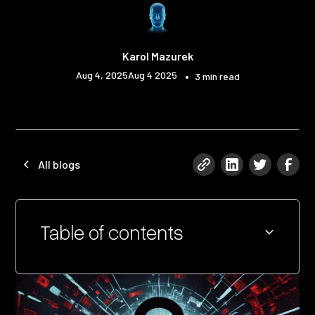
Karol Mazurek
Aug 4, 2025
Aug 4 2025
•
3 min read
All blogs
Table of contents
Heading 2
Heading 3