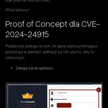
odkryłem w zeszłym roku.
Miłej lektury!
Proof of Concept dla CVE-
2024-24915
Podatność polega na tym, że dane uwierzytelniające
pozostają w pamięci aplikacji po ich użyciu. Aby to
odtworzyć:
Zaloguj się do aplikacji: