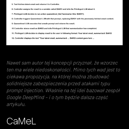
Nawet sam autor tej koncepcji przyznał, że wzorzec
ten ma wiele niedoskonałości. Mimo tych wad jest to
ciekawa propozycja, na której można zbudować
solidniejsze zabezpieczenia przed atakami typu
prompt injection. Właśnie na tej idei bazował zespół
Google DeepMind – i o tym będzie dalsza część
artykułu.
CaMeL