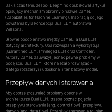
Jakiś czas temu zespół DeepMind opublikował
artykuł
opisujący mechanizm obronny o nazwie CaMeL
(Capabilities for Machine Learning). Inspiracją do jego
powstania była koncepcja Dual LLM autorstwa
Willisona.
Główne podobieństwo między CaMeL, a Dual LLM
dotyczy architektury. Oba rozwiązania wykorzystują
Quarantined LLM, Privileged LLM oraz Controller.
Autorzy CaMeL zauważyli jednak pewne problemy w
podejściu Dual LLM, które należało rozwiązać –
dlatego rozszerzyli i udoskonalili ten bazowy model.
Przepływ danych i sterowania
Aby dobrze zrozumieć problemy obecne w
architekturze Dual LLM, trzeba poznać pojęcia
przepływu sterowania (ang. control flow) i przepływu
danych (ang. data flow). Przepływ sterowania to „plan