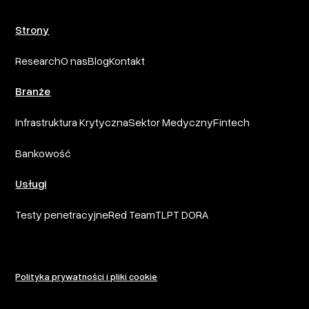
Strony
Research
O nas
Blog
Kontakt
Branże
Infrastruktura Krytyczna
Sektor Medyczny
Fintech
Bankowość
Usługi
Testy penetracyjne
Red Team
TLPT DORA
Polityka prywatności i pliki cookie