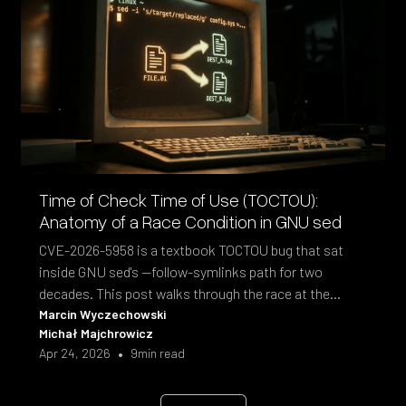
Time of Check Time of Use (TOCTOU):
Anatomy of a Race Condition in GNU sed
CVE-2026-5958 is a textbook TOCTOU bug that sat
inside GNU sed's --follow-symlinks path for two
decades. This post walks through the race at the
syscall level and the fix shipped in sed 4.10.
Marcin Wyczechowski
Michał Majchrowicz
•
Apr 24, 2026
9
min read