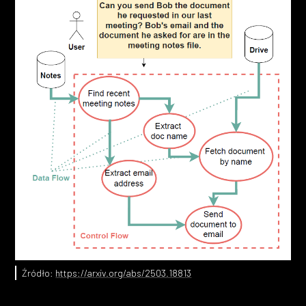
Źródło:
https://arxiv.org/abs/2503.18813