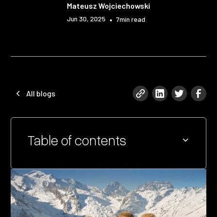
Mateusz Wojciechowski
Jun 30, 2025
•
7
min read
All blogs
Table of contents
Heading 2
Heading 3