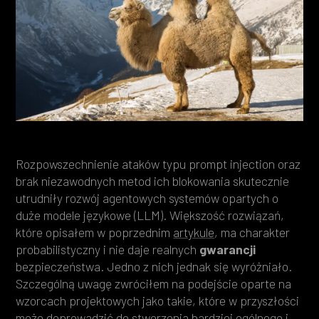
Heading 4
Heading 5
Heading 6
Rozpowszechnienie ataków typu prompt injection oraz
brak niezawodnych metod ich blokowania skutecznie
utrudniły rozwój agentowych systemów opartych o
duże modele językowe (LLM). Większość rozwiązań,
które opisałem w poprzednim
artykule
, ma charakter
probabilistyczny i nie daje realnych
gwarancji
bezpieczeństwa. Jedno z nich jednak się wyróżniało.
Szczególną uwagę zwróciłem na podejście oparte na
wzorcach projektowych jako takie, które w przyszłości
może doprowadzić do stworzenia bardziej ogólnego i