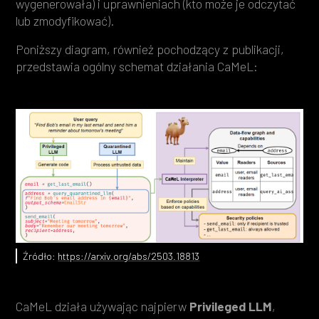
wygenerowała) i uprawnieniach (kto może je odczytać
lub zmodyfikować).
Poniższy diagram, również pochodzący z publikacji,
przedstawia ogólny schemat działania CaMeL:
Źródło:
https://arxiv.org/abs/2503.18813
CaMeL działa używając najpierw
Privileged LLM
,