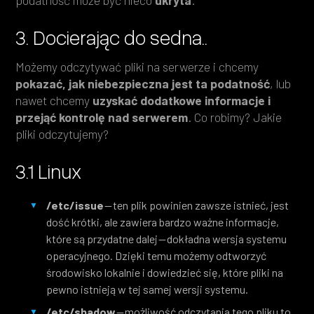
podatność może być nieco
ukryta
.
3. Docierając do sedna..
Możemy odczytywać pliki na serwerze i chcemy
pokazać, jak niebezpieczna jest ta podatność
, lub
nawet chcemy
uzyskać dodatkowe informacje i
przejąć kontrolę nad serwerem
. Co robimy? Jakie
pliki odczytujemy?
3.1 Linux
/etc/issue
— ten plik powinien zawsze istnieć, jest
dość krótki, ale zawiera bardzo ważne informacje,
które są przydatne dalej — dokładna wersja systemu
operacyjnego. Dzięki temu możemy odtworzyć
środowisko lokalnie i dowiedzieć się, które pliki na
pewno istnieją w tej samej wersji systemu.
/etc/shadow
— możliwość odczytania tego pliku to