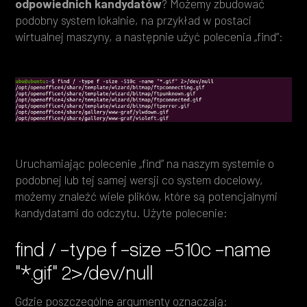
odpowiednich kandydatów
? Możemy zbudować
podobny system lokalnie, na przykład w postaci
wirtualnej maszyny, a następnie użyć polecenia „find”:
Uruchamiając polecenie „find” na naszym systemie o
podobnej lub tej samej wersji co system docelowy,
możemy znaleźć wiele plików, które są potencjalnymi
kandydatami do odczytu. Użyte polecenie:
find / -type f -size -510c -name
"*.gif" 2>/dev/null
Gdzie poszczególne argumenty oznaczają: