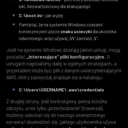
luki, bezwartościowy dla atakującego
C:\boot.ini
— jak wyżej
Pamiętaj, że na systemie Windows czasami
konieczne jest użycie
znaku ucieczki
dla ukośnika
odwrotnego, więc używaj „
\\
” zamiast „
\
”.
Jeśli na systemie Windows działają jakieś usługi, mogą
posiadać
„interesujące” pliki konfiguracyjne
. O
usługach napisaliśmy dalej w ogólnych strategiach, a
przykładem może być plik z danymi uwierzytelniającymi
AWS, który zazwyczaj znajduje się w katalogu:
C:\Users\USERNAME\ .aws\credentials
Z drugiej strony, jeśli kontrolujemy pełną ścieżkę
odczytu, a nie tylko „przechodzenie” (traversal),
możemy odwołać się do naszego zewnętrznego
serwera i dowiedzieć się, jakiego użytkownika używa