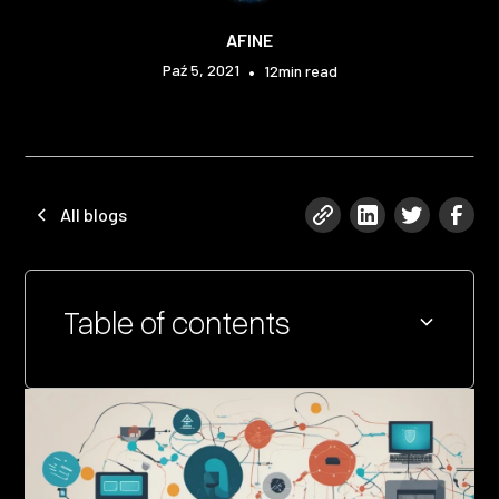
AFINE
Paź 5, 2021
•
12
min read
All blogs
Table of contents
Heading 2
Heading 3