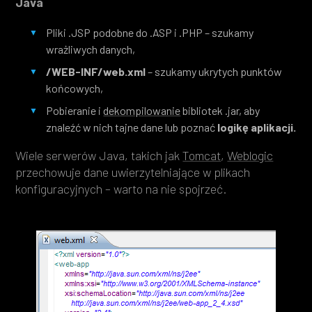
Java
Pliki .JSP podobne do .ASP i .PHP – szukamy
wrażliwych danych,
/WEB-INF/web.xml
– szukamy ukrytych punktów
końcowych,
Pobieranie i
dekompilowanie
bibliotek .jar, aby
znaleźć w nich tajne dane lub poznać
logikę aplikacji.
Wiele serwerów Java, takich jak
Tomcat
,
Weblogic
przechowuje dane uwierzytelniające w plikach
konfiguracyjnych – warto na nie spojrzeć.