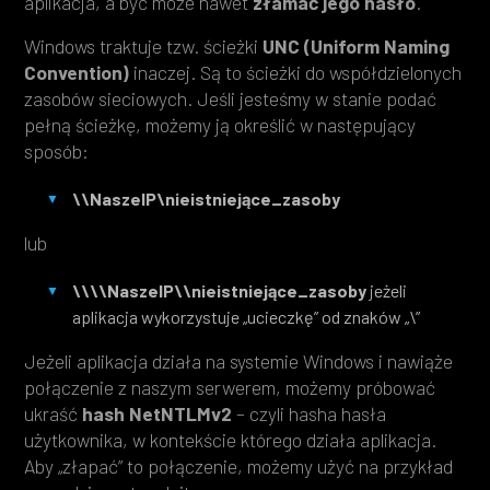
aplikacja, a być może nawet
złamać jego hasło
.
Windows traktuje tzw. ścieżki
UNC (Uniform Naming
Convention)
inaczej. Są to ścieżki do współdzielonych
zasobów sieciowych. Jeśli jesteśmy w stanie podać
pełną ścieżkę, możemy ją określić w następujący
sposób:
\\NaszeIP\nieistniejące_zasoby
lub
\\\\NaszeIP\\nieistniejące_zasoby
jeżeli
aplikacja wykorzystuje „ucieczkę” od znaków „\”
Jeżeli aplikacja działa na systemie Windows i nawiąże
połączenie z naszym serwerem, możemy próbować
ukraść
hash NetNTLMv2
– czyli hasha hasła
użytkownika, w kontekście którego działa aplikacja.
Aby „złapać” to połączenie, możemy użyć na przykład