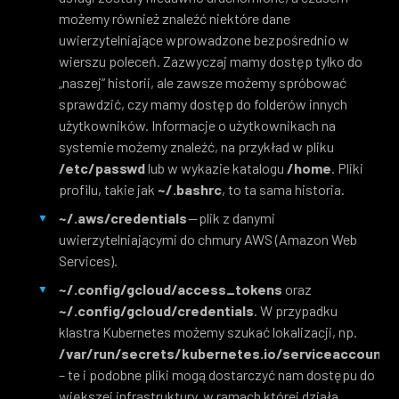
możemy również znaleźć niektóre dane
uwierzytelniające wprowadzone bezpośrednio w
wierszu poleceń. Zazwyczaj mamy dostęp tylko do
„naszej” historii, ale zawsze możemy spróbować
sprawdzić, czy mamy dostęp do folderów innych
użytkowników. Informacje o użytkownikach na
systemie możemy znaleźć, na przykład w pliku
/etc/passwd
lub w wykazie katalogu
/home
. Pliki
profilu, takie jak
~/.bashrc
, to ta sama historia.
~/.aws/credentials
— plik z danymi
uwierzytelniającymi do chmury AWS (Amazon Web
Services).
~/.config/gcloud/access_tokens
oraz
~/.config/gcloud/credentials
. W przypadku
klastra Kubernetes możemy szukać lokalizacji, np.
/var/run/secrets/kubernetes.io/serviceaccount/
– te i podobne pliki mogą dostarczyć nam dostępu do
większej infrastruktury, w ramach której działa