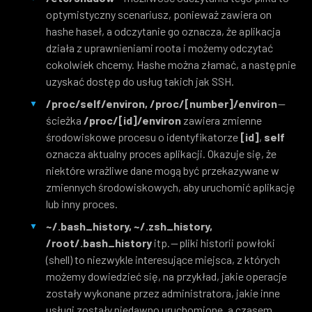
optymistyczny scenariusz, ponieważ zawiera on
hashe haseł, a odczytanie go oznacza, że aplikacja
działa z uprawnieniami roota i możemy odczytać
cokolwiek chcemy. Hashe można złamać, a następnie
uzyskać dostęp do usług takich jak SSH.
/proc/self/environ, /proc/[number]/environ
—
ścieżka
/proc/[id]/environ
zawiera zmienne
środowiskowe procesu o identyfikatorze
[id]
,
self
oznacza aktualny proces aplikacji. Okazuje się, że
niektóre wrażliwe dane mogą być przekazywane w
zmiennych środowiskowych, aby uruchomić aplikację
lub inny proces.
~/.bash_history, ~/.zsh_history,
/root/.bash_history
itp. — pliki historii powłoki
(shell) to niezwykle interesujące miejsca, z których
możemy dowiedzieć się, na przykład, jakie operacje
zostały wykonane przez administratora, jakie inne
usługi zostały niedawno uruchomione, a czasem