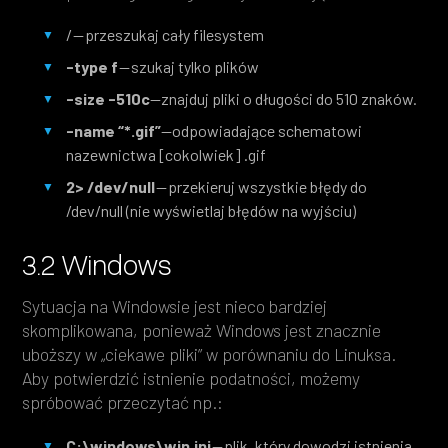
/ — przeszukaj cały filesystem
-type f
— szukaj tylko plików
-size -510c
—znajduj pliki o długości do 510 znaków.
-name “*.gif”
—odpowiadające schematowi
nazewnictwa [cokolwiek] .gif
2> /dev/null
— przekieruj wszystkie błędy do
/dev/null (nie wyświetlaj błędów na wyjściu)
3.2 Windows
Sytuacja na Windowsie jest nieco bardziej
skomplikowana, ponieważ Windows jest znacznie
uboższy w „ciekawe pliki” w porównaniu do Linuksa.
Aby potwierdzić istnienie podatności, możemy
spróbować przeczytać np.:
C:\windows\win.ini
— plik, który dowodzi istnienia