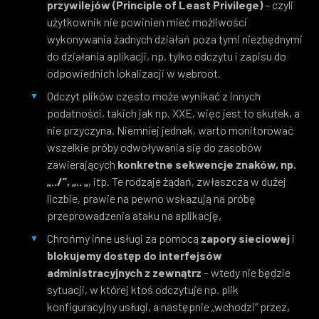
przywilejów (Principle of Least Privilege)
– czyli
użytkownik nie powinien mieć możliwości
wykonywania żadnych działań poza tymi niezbędnymi
do działania aplikacji, np. tylko odczytu i zapisu do
odpowiednich lokalizacji w webroot.
Odczyt plików często może wynikać z innych
podatności, takich jak np. XXE, więc jest to skutek, a
nie przyczyna. Niemniej jednak, warto monitorować
wszelkie próby odwoływania się do zasobów
zawierających
konkretne sekwencje znaków, np.
„../”, „.. „
, itp. Te rodzaje żądań, zwłaszcza w dużej
liczbie, prawie na pewno wskazują na próbę
przeprowadzenia ataku na aplikację,
Chrońmy inne usługi za pomocą
zapory sieciowej
i
blokujemy dostęp do interfejsów
administracyjnych z zewnątrz
– wtedy nie będzie
sytuacji, w której ktoś odczytuje np. plik
konfiguracyjny usługi, a następnie „wchodzi” przez,