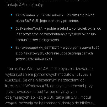
funkcje API obejmują:
– lokalizuje główne
FindWindow / FindWindowEx
okno SAP GUI i jego elementy potomne.
– pobiera tekst z kontrolek okna, co
GetWindowTextA 
jest przydatne do wyodrębniania tytułów okien lub
komunikatów dialogowych.
– wyodrębnia zawartość
SendMessage(WM_GETTEXT)
z pól tekstowych, które nie udostępniają danych
przez
.
GetWindowTextA
Interakcja z Windows API może być zrealizowana z
wykorzystaniem pythonowych modułów:
i
ctypes 
. Są one niezbędnymi narzędziami do
win32gui
interakcji z Windows API, co czyni je cennymi przy
przeprowadzaniu testów penetracyjnych
obejmujących aplikacje GUI, takie jak SAP. Moduł
pozwala na bezpośredni dostęp do bibliotek
ctypes 