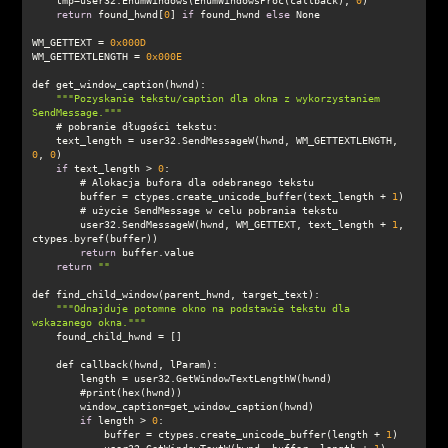
    tmp=user32.EnumWindows(EnumWindowsProc(callback), 
0
return
 found_hwnd[
0
] 
if
 found_hwnd 
else
WM_GETTEXT = 
0x000D
WM_GETTEXTLENGTH = 
0x000E
""
"Pozyskanie tekstu/caption dla okna z wykorzystaniem 
SendMessage."
""
    text_length = user32.SendMessageW(hwnd, WM_GETTEXTLENGTH, 
0
, 
0
if
 text_length > 
0
        buffer = ctypes.create_unicode_buffer(text_length + 
1
        user32.SendMessageW(hwnd, WM_GETTEXT, text_length + 
1
, 
return
return
""
""
"Odnajduje potomne okno na podstawie tekstu dla 
wskazanego okna."
""
if
 length > 
0
            buffer = ctypes.create_unicode_buffer(length + 
1