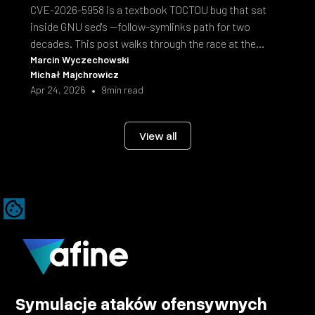
CVE-2026-5958 is a textbook TOCTOU bug that sat
inside GNU sed's --follow-symlinks path for two
decades. This post walks through the race at the
syscall level and the fix shipped in sed 4.10.
Marcin Wyczechowski
Michał Majchrowicz
•
Apr 24, 2026
9
min read
View all
Symulacje ataków ofensywnych