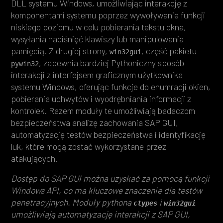
DLL systemu Windows, umożliwiając interakcję z
komponentami systemu poprzez wywoływanie funkcji
niskiego poziomu w celu pobierania tekstu okna,
wysyłania naciśnięć klawiszy lub manipulowania
pamięcią. Z drugiej strony,
, część pakietu
win32gui
, zapewnia bardziej Pythoniczny sposób
pywin32
interakcji z interfejsem graficznym użytkownika
systemu Windows, oferując funkcje do enumracji okien,
pobierania uchwytów i wyodrębniania informacji z
kontrolek. Razem moduły te umożliwiają badaczom
bezpieczeństwa analizę zachowania SAP GUI,
automatyzację testów bezpieczeństwa i identyfikację
luk, które mogą zostać wykorzystane przez
atakujących.
Dostęp do SAP GUI można uzyskać za pomocą funkcji
Windows API, co ma kluczowe znaczenie dla testów
penetracyjnych. Moduły pythona
i
ctypes
win32gui
umożliwiają automatyzację interakcji z SAP GUI,