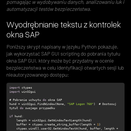
pomagając w wydobywaniu danych, analizowaniu luk i
automatyzacji testów bezpieczeństwa.
Wyodrębnianie tekstu z kontrolek
okna SAP
Poniższy skrypt napisany w języku Python pokazuje,
jak wykorzystać SAP GUI scripting do pobrania tytułu
okna SAP GUI, który może być przydatny w ocenie
bezpieczeństwa w celu identyfikacji otwartych sesji lub
nieautoryzowanego dostępu:
import
import
# Pobranie uchwytu 
do
hwnd = win32gui.FindWindow(None, 
"SAP Logon 760"
)  # Dostosuj 
tytuł 
do
if
    buffer = ctypes.create_string_buffer(length + 
1
    ctypes.windll.user32.GetWindowTextA(hwnd, buffer, length + 