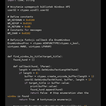
import
WM_KEYDOWN = 
0x0100
WM_KEYUP = 
0x0101
VK_RETURN = 
0x0D
# Constants 
for
WM_CHAR = 
0x0102
EnumWindowsProc = ctypes.WINFUNCTYPE(ctypes.c_bool, 
if
 length > 
0
            buffer = ctypes.create_unicode_buffer(length + 
1
            user32.GetWindowTextW(hwnd, buffer, length + 
1
if
 target_title 
in
return
 False  # Stop enumeration when the 
window
return