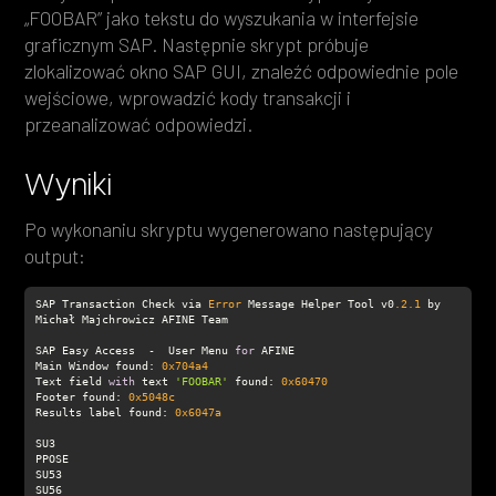
„FOOBAR” jako tekstu do wyszukania w interfejsie
graficznym SAP. Następnie skrypt próbuje
zlokalizować okno SAP GUI, znaleźć odpowiednie pole
wejściowe, wprowadzić kody transakcji i
przeanalizować odpowiedzi.
Wyniki
Po wykonaniu skryptu wygenerowano następujący
output:
SAP Transaction Check via 
Error
 Message Helper Tool v0
.2
.1
 by 
SAP Easy Access  -  User Menu 
for
Main Window found: 
0x704a4
Text field 
with
 text 
'FOOBAR'
 found: 
0x60470
Footer found: 
0x5048c
Results label found: 
0x6047a