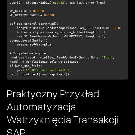
user32 = ctypes.WinDLL(
"user32"
WM_GETTEXT = 
0x000D
WM_GETTEXTLENGTH = 
0x000E
    length = user32.SendMessageW(hwnd, WM_GETTEXTLENGTH, 
0
, 
0
    buffer = ctypes.create_unicode_buffer(length + 
1
    user32.SendMessageW(hwnd, WM_GETTEXT, length + 
1
, 
return
hwnd_sap_field = win32gui.FindWindowEx(hwnd, None, 
"Edit"
, 
if
    print(
"SAP Input Field Text:"
, 
get_control_text(hwnd_sap_field))
Praktyczny Przykład:
Automatyzacja
Wstrzyknięcia Transakcji
SAP