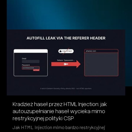
Eager to see more pen-testing goodness? Check out some
of our other blog posts.
Kradzież haseł przez HTML Injection: jak
autouzupełnianie haseł wycieka mimo
restrykcyjnej polityki CSP
Jak HTML Injection mimo bardzo restrykcyjnej