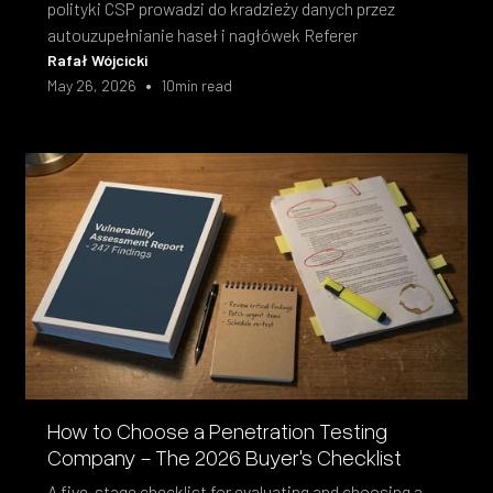
polityki CSP prowadzi do kradzieży danych przez
autouzupełnianie haseł i nagłówek Referer
Rafał Wójcicki
•
May 26, 2026
10
min read
How to Choose a Penetration Testing
Company - The 2026 Buyer's Checklist
A five-stage checklist for evaluating and choosing a