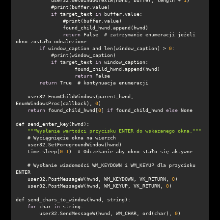
            user32.GetWindowTextW(hwnd, buffer, length + 
1
if
 target_text 
in
return
 False  # zatrzymanie enumeracji jeżeli 
if
 window_caption and len(window_caption) > 
0
if
 target_text 
in
return
return
    user32.EnumChildWindows(parent_hwnd, 
EnumWindowsProc(callback), 
0
return
 found_child_hwnd[
0
] 
if
 found_child_hwnd 
else
""
"Wysłanie wartości przycisku ENTER do wskazanego okna."
""
    time.sleep(
0.1
    # Wysłanie wiadomości WM_KEYDOWN i WM_KEYUP dla przycisku 
    user32.PostMessageW(hwnd, WM_KEYDOWN, VK_RETURN, 
0
    user32.PostMessageW(hwnd, WM_KEYUP, VK_RETURN, 
0
for
 char 
in
        user32.SendMessageW(hwnd, WM_CHAR, ord(char), 
0