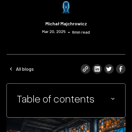
Michał Majchrowicz
Mar 20, 2025
•
6
min read
All blogs
Table of contents
Heading 2