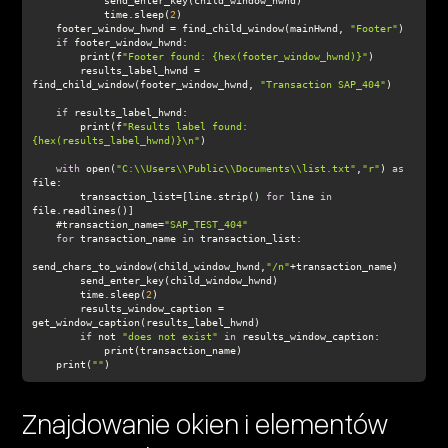
            time.sleep(
2
    footer_window_hwnd = find_child_window(mainHwnd, 
"Footer"
if
        print(f
"Footer found: {hex(footer_window_hwnd)}"
        results_label_hwnd = 
find_child_window(footer_window_hwnd, 
"Transaction SAP_404"
if
        print(f
"Results label found: 
{hex(results_label_hwnd)}\n"
with
 open(
"C:\\Users\\Public\\Documents\\list.txt"
,
"r"
) 
as
        transaction_list=[line.strip() 
for
 line 
in
    #transaction_name=
"SAP_TEST_404"
for
 transaction_name 
in
send_chars_to_window(child_window_hwnd,
"/n"
        time.sleep(
2
        results_window_caption = 
if
 not 
"does not exist"
in
    print(
""
)
Znajdowanie okien i elementów