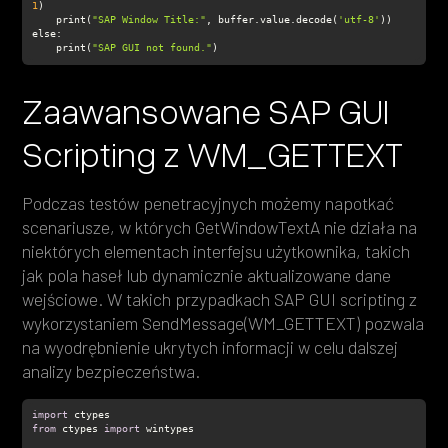
1
    print(
"SAP Window Title:"
, buffer.value.decode(
'utf-8'
else
    print(
"SAP GUI not found."
)
Zaawansowane SAP GUI
Scripting z WM_GETTEXT
Podczas testów penetracyjnych możemy napotkać
scenariusze, w których GetWindowTextA nie działa na
niektórych elementach interfejsu użytkownika, takich
jak pola haseł lub dynamicznie aktualizowane dane
wejściowe. W takich przypadkach SAP GUI scripting z
wykorzystaniem SendMessage(WM_GETTEXT) pozwala
na wyodrębnienie ukrytych informacji w celu dalszej
analizy bezpieczeństwa.
import
from
 ctypes 
import