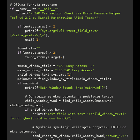
if
 __name__ == 
"__main__"
    print(
"\nSAP Transaction Check via Error Message Helper 
Tool v0.2.1 by Michał Majchrowicz AFINE Team\n"
if
 len(sys.argv) < 
2
        print(f
"{sys.argv[0]} <text_field_text> 
[<value_prefix>]\n"
        exit(-
1
    found_str=
""
if
 len(sys.argv) > 
2
        found_str=sys.argv[
2
    #main_window_title = 
"SAP Easy Access  -"
    main_window_title = 
"110 SAP Easy Access"
    child_window_text=sys.argv[
1
if
        print(f
"Main Window found: {hex(mainHwnd)}"
        child_window_hwnd = find_child_window(mainHwnd, 
if
            print(f
"Text field with text '{child_window_text}' 
found: {hex(child_window_hwnd)}"
            # Wysłanie symulacji wciśnięcia przycisku ENTER 
do
            send_chars_to_window(child_window_hwnd,
"/nSAP_404"