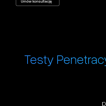
Umów konsultację
Testy Penetrac
p