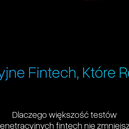
yjne Fintech, Które 
Dlaczego
większość
testów
enetracyjnych
fintech
nie
zmniejs