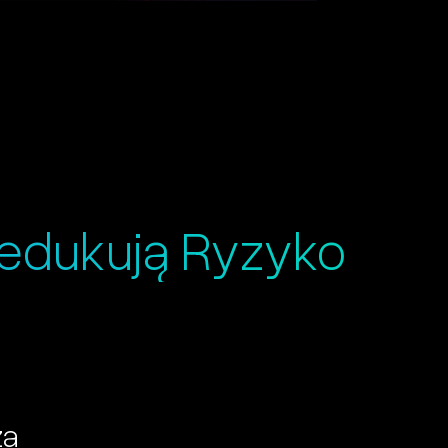
Redukują Ryzyko
za