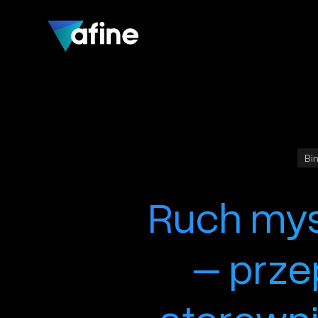
Bin
Ruch mys
– prze