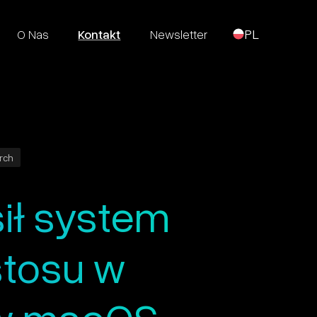
O Nas
Kontakt
Newsletter
PL
arch
ił system
stosu w