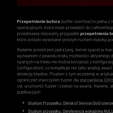
Przepełnienie bufora
(buffer overflow) to jedna 
operacyjnych, która może prowadzić do całkowitego
przedstawię niezwykły przypadek
przepełnienia b
które zostało wywołane prostym ruchem myszką po
Badanie przestrzeni jądra (ang. kernel space) w mac
wyzwaniem z powodu braku możliwości aktywnego 
opartych na Intelu nie można korzystać z konfigur
Configuration), co komplikuje nie tylko analizę awari
detekcję błędów. Pisałem o tym wcześniej w artyku
ograniczeń stworzyłem fuzzer dla
sterowników IOKi
cel, uruchomić fuzzer i czekać na awarię. Naiwne, 
publikacjach:
Studium Przypadku: Denial of Service (DoS) ste
Studium przypadku: Dereferencja wskaźnika NULL