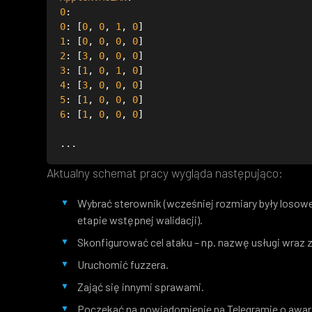
0
0
: [
0
, 
0
, 
1
, 
0
1
: [
0
, 
0
, 
0
, 
0
2
: [
3
, 
0
, 
0
, 
0
3
: [
1
, 
0
, 
1
, 
0
4
: [
3
, 
0
, 
0
, 
0
5
: [
1
, 
0
, 
0
, 
0
6
: [
1
, 
0
, 
0
, 
0
...
Aktualny schemat pracy wygląda następująco:
Wybrać sterownik (wcześniej rozmiary były losow
etapie wstępnej walidacji).
Skonfigurować cel ataku – np. nazwę usługi wraz 
Uruchomić fuzzera.
Zająć się innymi sprawami.
Poczekać na powiadomienie na Telegramie o awar