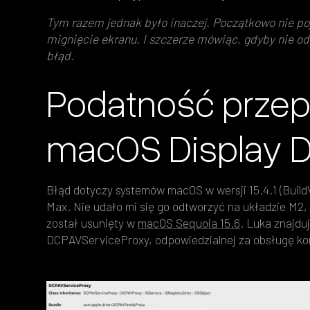
Tym razem jednak było inaczej. Początkowo nie poj
mignięcie ekranu. I szczerze mówiąc, gdyby nie od
błąd.
Podatność przep
macOS Display D
Błąd dotyczy systemów macOS w wersji 15.4.1 (Build
Max. Nie udało mi się go odtworzyć na układzie M2
został usunięty w
macOS Sequoia 15.6
. Luka znajdu
DCPAVServiceProxy, odpowiedzialnej za obsługę kom