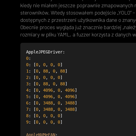
kiedy nie miałem jeszcze poprawnie zmapowanych 
sterowników. Wtedy stosowałem podejście „YOLO” –
dostępnych z przestrzeni użytkownika dane o znanych,
Obecnie proces wygląda już znacznie bardziej „nal
rozmiary w pliku YAML, a fuzzer korzysta z danych w
0
0
: [
0
, 
0
, 
0
, 
0
1
: [
0
, 
88
, 
0
, 
88
2
: [
0
, 
0
, 
0
, 
0
3
: [
0
, 
88
, 
0
, 
88
4
: [
0
, 
4096
, 
0
, 
4096
5
: [
0
, 
4096
, 
0
, 
4096
6
: [
0
, 
3488
, 
0
, 
3488
7
: [
0
, 
3488
, 
0
, 
3488
8
: [
0
, 
0
, 
0
, 
0
9
: [
0
, 
0
, 
0
, 
0
AppleNVMeEAN