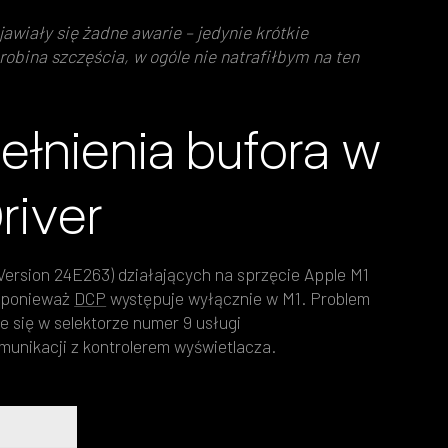
awiały się żadne awarie – jedynie krótkie
robina szczęścia, w ogóle nie natrafiłbym na ten
ełnienia bufora w
river
Version 24E263) działających na sprzęcie Apple M1
, ponieważ
DCP
występuje wyłącznie w M1. Problem
je się w selektorze numer 9 usługi
unikacji z kontrolerem wyświetlacza.