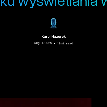
iku wyświetlania
Karol Mazurek
Aug 11, 2025
•
12
min read