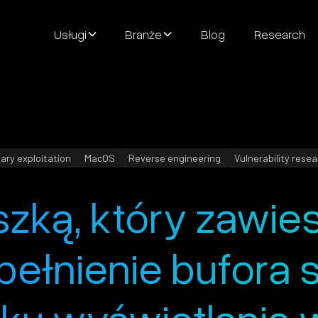
Usługi
Branże
Blog
Research
ary exploitation
MacOS
Reverse engineering
Vulnerability rese
zką, który zawies
pełnienie bufora 