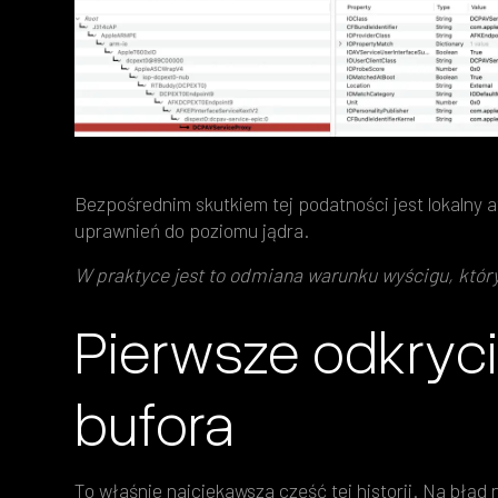
Bezpośrednim skutkiem tej podatności jest lokalny at
uprawnień do poziomu jądra.
W praktyce jest to odmiana warunku wyścigu, któr
Pierwsze odkryci
bufora
To właśnie najciekawsza część tej historii. Na błą