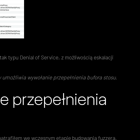
ak typu Denial of Service, z możliwością eskalacji
y umożliwia wywołanie przepełnienia bufora stosu.
e przepełnienia
d natrafiłem we wczesnym etapie budowania fuzzera,