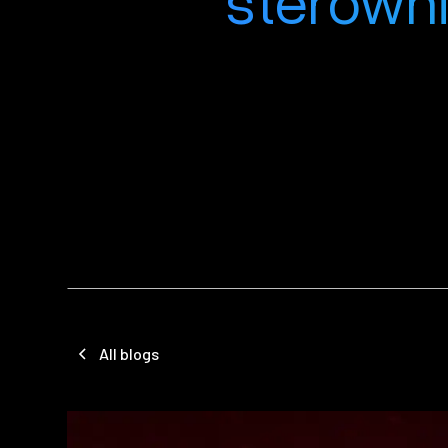
sterown
All blogs