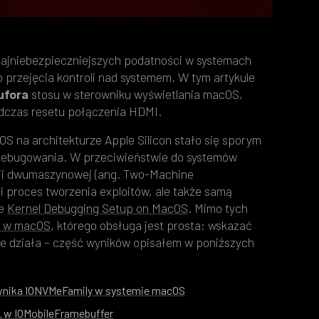
z najniebezpieczniejszych podatności w systemach
 przejęcia kontroli nad systemem. W tym artykule
ufora
stosu w sterowniku wyświetlania macOS,
dczas resetu połączenia HDMI.
OS na architekturze Apple Silicon stało się sporym
debugowania. W przeciwieństwie do systemów
acji dwumaszynowej (ang. Two-Machine
i i proces tworzenia exploitów, ale także samą
le
Kernel Debugging Setup on MacOS
. Mimo tych
t w macOS
, którego obsługa jest prosta: wskazać
ale działa – część wyników opisałem w poniższych
rownika IONVMeFamily w systemie macOS
 w IOMobileFramebuffer