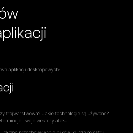
tów
plikacji
twa aplikacji desktopowych:
cji
 czy trójwarstwowa? Jakie technologie są używane?
terminuje Twoje wektory ataku.
 lokalne przechowywanie plików, klucze rejestru,