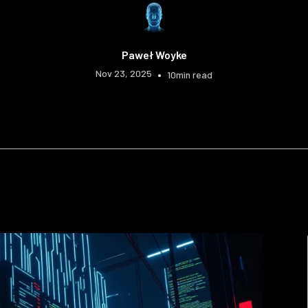
Paweł Woyke
Nov 23, 2025
•
10
min read