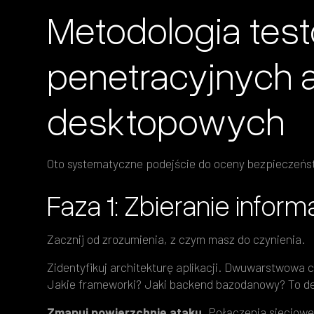
Metodologia tes
penetracyjnych a
desktopowych
Oto systematyczne podejście do oceny bezpieczeńs
Faza 1: Zbieranie informa
Zacznij od zrozumienia, z czym masz do czynienia.
Zidentyfikuj architekturę aplikacji. Dwuwarstwowa
Jakie frameworki? Jaki backend bazodanowy? To de
Zmapuj powierzchnię ataku.
Połączenia sieciowe,