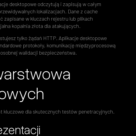
kacje desktopowe odczytują i zapisują w całym
 przewidywalnych lokalizacjach. Dane z cache
 zapisane w kluczach rejestru lub plikach
alna kopalnia złota dla atakujących.
estujesz tylko żądań HTTP. Aplikacje desktopowe
tandardowe protokoły, komunikację międzyprocesową
osobnej walidacji bezpieczeństwa.
jwarstwowa
opowych
st kluczowe dla skutecznych testów penetracyjnych.
zentacji