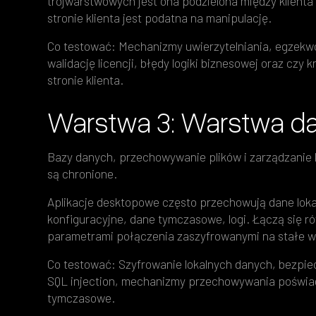
trójwarstwowych jest ona podzielona między klienta i
stronie klienta jest podatna na manipulację.
Co testować: Mechanizmy uwierzytelniania, egzekwo
walidację licencji, błędy logiki biznesowej oraz cz
stronie klienta.
Warstwa 3: Warstwa d
Bazy danych, przechowywanie plików i zarządzanie ko
są chronione.
Aplikacje desktopowe często przechowują dane lokal
konfiguracyjne, dane tymczasowe, logi. Łączą się r
parametrami połączenia zaszyfrowanymi na stałe w
Co testować: Szyfrowanie lokalnych danych, bezpi
SQL injection, mechanizmy przechowywania poświadcz
tymczasowe.