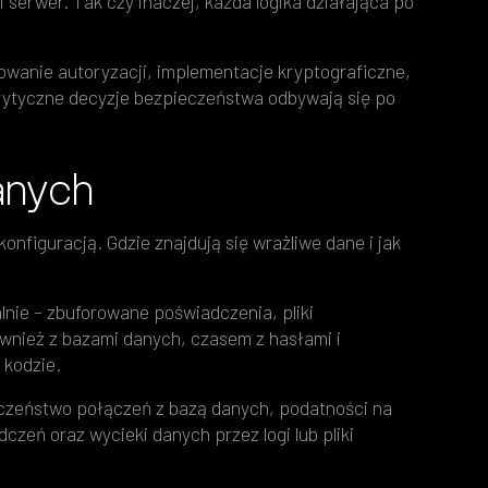
 serwer. Tak czy inaczej, każda logika działająca po
wanie autoryzacji, implementacje kryptograficzne,
y krytyczne decyzje bezpieczeństwa odbywają się po
anych
nfiguracją. Gdzie znajdują się wrażliwe dane i jak
nie – zbuforowane poświadczenia, pliki
ównież z bazami danych, czasem z hasłami i
 kodzie.
eczeństwo połączeń z bazą danych, podatności na
eń oraz wycieki danych przez logi lub pliki