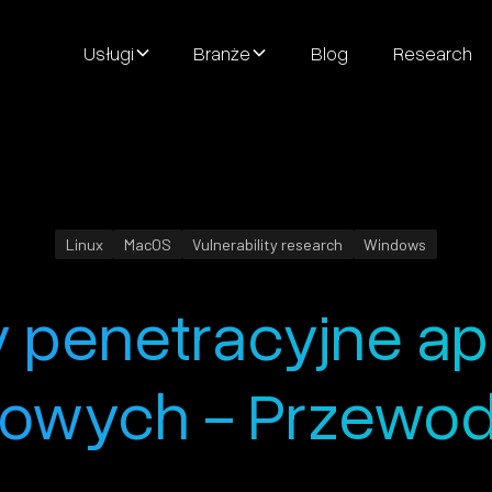
Usługi
Branże
Blog
Research
Linux
MacOS
Vulnerability research
Windows
 penetracyjne apl
owych - Przewod