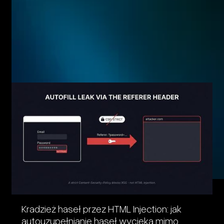
Related posts
Eager to see more pen-testing goodness? Check out some
of our other blog posts.
Kradzież haseł przez HTML Injection: jak
autouzupełnianie haseł wycieka mimo