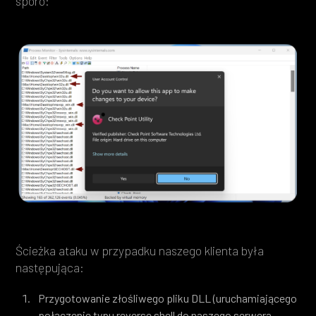
sporo:
Ścieżka ataku w przypadku naszego klienta była
następująca:
Przygotowanie złośliwego pliku DLL (uruchamiającego
połączenie typu reverse shell do naszego serwera