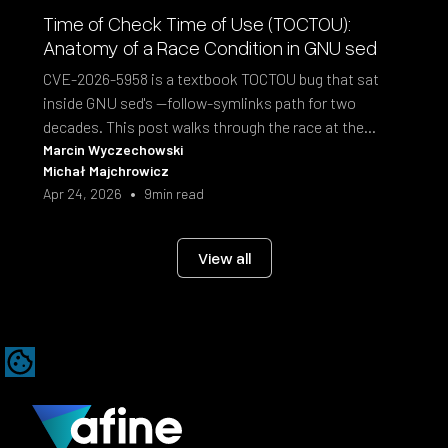
Time of Check Time of Use (TOCTOU):
Anatomy of a Race Condition in GNU sed
CVE-2026-5958 is a textbook TOCTOU bug that sat
inside GNU sed's --follow-symlinks path for two
decades. This post walks through the race at the
syscall level and the fix shipped in sed 4.10.
Marcin Wyczechowski
Michał Majchrowicz
•
Apr 24, 2026
9
min read
View all