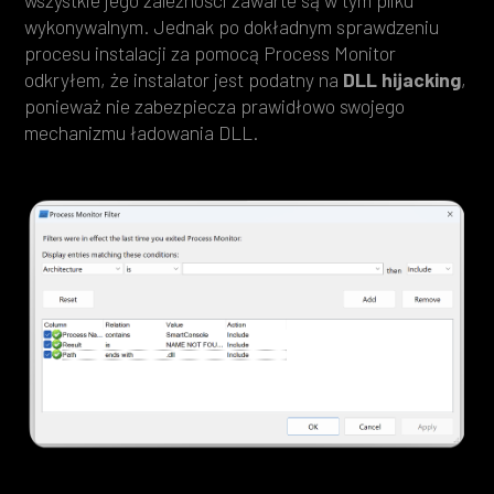
wykonywalnym. Jednak po dokładnym sprawdzeniu
procesu instalacji za pomocą Process Monitor
odkryłem, że instalator jest podatny na
DLL hijacking
,
ponieważ nie zabezpiecza prawidłowo swojego
mechanizmu ładowania DLL.