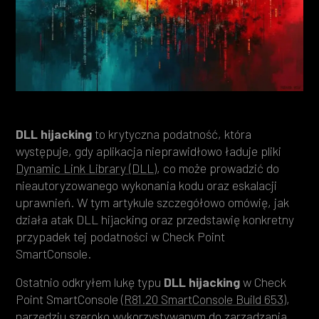
Heading 4
Heading 5
Heading 6
DLL hijacking
to krytyczna podatność, która
występuje, gdy aplikacja nieprawidłowo ładuje pliki
Dynamic Link Library (DLL)
, co może prowadzić do
nieautoryzowanego wykonania kodu oraz eskalacji
uprawnień. W tym artykule szczegółowo omówię, jak
działa atak DLL hijacking oraz przedstawię konkretny
przypadek tej podatności w Check Point
SmartConsole.
Ostatnio odkryłem lukę typu
DLL hijacking
w Check
Point SmartConsole (
R81.20 SmartConsole Build 653
),
narzędziu szeroko wykorzystywanym do zarządzania