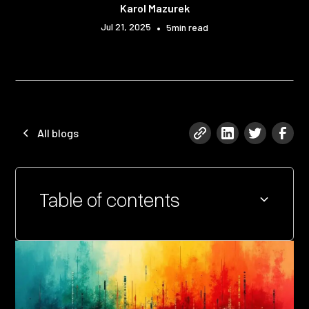
Karol Mazurek
Jul 21, 2025
•
5
min read
All blogs
Table of contents
Heading 2
Heading 3