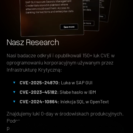
Nasz Research
Nasi badacze odkryli i opublikowali 150+ luk CVE w
oprogramowaniu korporacyjnym używanym przez
Infrastrukturę Krytyczną:
CVE-2025-24870:
Luka w SAP GUI
CVE-2023-45182:
Słabe hasło w IBM
CVE-2024-10864:
Iniekcja SQL w OpenText
Znajdujemy luki 0-day w środowiskach produkcyjnych.
Podczas testów penetracyjnych identyfikujemy
podatności, których nikt jeszcze nie udokumentował.