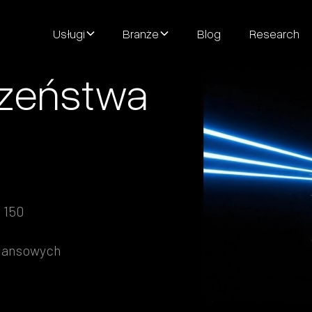
Usługi
Branże
Blog
Research
czeństwa
 150
inansowych