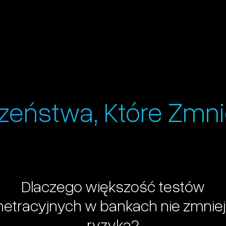
zeństwa, Które Zmni
Dlaczego
większość
testów
etracyjnych
w
bankach
nie
zmnie
ryzyka?