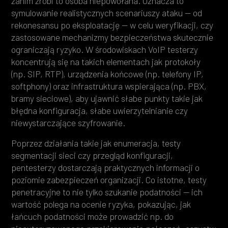
zanim zrobi to osoba niepowołana. Oznacza to
symulowanie realistycznych scenariuszy ataku — od
rekonesansu po eksploatację — w celu weryfikacji, czy
zastosowane mechanizmy bezpieczeństwa skutecznie
ograniczają ryzyko. W środowiskach VoIP testerzy
koncentrują się na takich elementach jak protokoły
(np. SIP, RTP), urządzenia końcowe (np. telefony IP,
softphony) oraz infrastruktura wspierająca (np. PBX,
bramy sieciowe), aby ujawnić słabe punkty takie jak
błędna konfiguracja, słabe uwierzytelnianie czy
niewystarczające szyfrowanie.
Poprzez działania takie jak enumeracja, testy
segmentacji sieci czy przegląd konfiguracji,
pentesterzy dostarczają praktycznych informacji o
poziomie zabezpieczeń organizacji. Co istotne, testy
penetracyjne to nie tylko szukanie podatności — ich
wartość polega na ocenie ryzyka, pokazując, jak
łańcuch podatności może prowadzić np. do