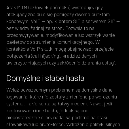
Atak MitM (człowiek pośrodku) występuje, gdy
atakujący znajduje się pomiędzy dwoma punktami
końcowymi VoIP — np. klientem SIP a serwerem SIP —
bez wiedzy żadnej ze stron. Pozwala to na
przechwytywanie, modyfikowanie lub wstrzykiwanie
pakietów do strumienia komunikacyjnego. W
kontekście VoIP skutki mogą obejmować: przejęcie
połączenia (call hijacking), kradzież danych
uwierzytelniających czy zakłócenie działania usługi.
Domyślne i słabe hasła
Wciąż powszechnym problemem są domyślne dane
logowania, które nie zostały zmienione po wdrożeniu
systemu. Takie konta są łatwym celem. Nawet jeśli
zastosowano inne hasła, jednak są one
niedostatecznie silne, nadal są podatne na ataki
słownikowe lub brute-force. Wdrożenie polityki silnych