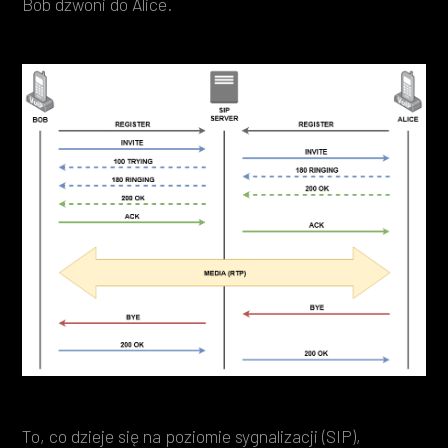
Bob dzwoni do Alice.
To, co dzieje się na poziomie sygnalizacji (SIP),