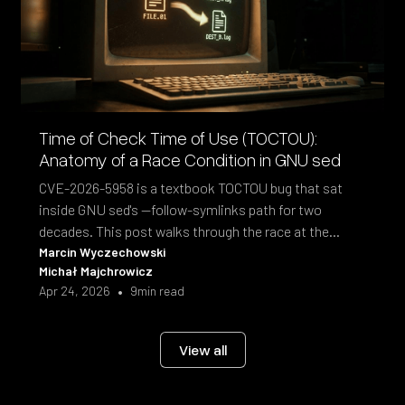
Time of Check Time of Use (TOCTOU):
Anatomy of a Race Condition in GNU sed
CVE-2026-5958 is a textbook TOCTOU bug that sat
inside GNU sed's --follow-symlinks path for two
decades. This post walks through the race at the
syscall level and the fix shipped in sed 4.10.
Marcin Wyczechowski
Michał Majchrowicz
•
Apr 24, 2026
9
min read
View all