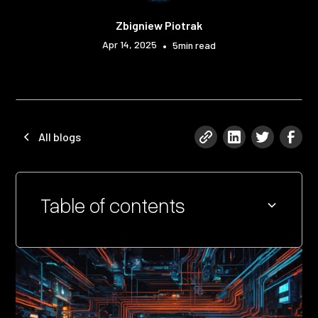
Zbigniew Piotrak
Apr 14, 2025
•
5
min read
All blogs
Table of contents
Heading 2
Heading 3