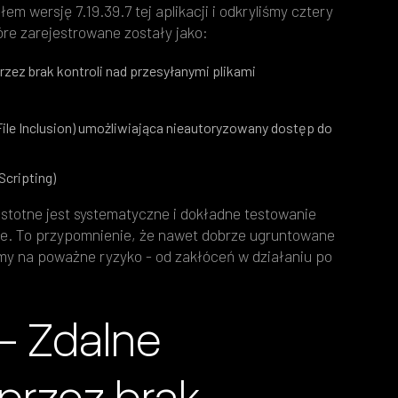
em wersję 7.19.39.7 tej aplikacji i odkryliśmy cztery
óre zarejestrowane zostały jako:
zez brak kontroli nad przesyłanymi plikami
 File Inclusion) umożliwiająca nieautoryzowany dostęp do
Scripting)
istotne jest systematyczne i dokładne testowanie
ne. To przypomnienie, że nawet dobrze ugruntowane
my na poważne ryzyko - od zakłóceń w działaniu po
– Zdalne
przez brak