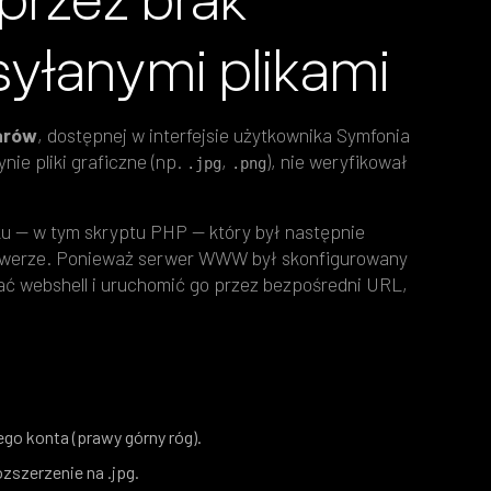
syłanymi plikami
arów
, dostępnej w interfejsie użytkownika Symfonia
e pliki graficzne (np.
,
), nie weryfikował
.jpg
.png
ku — w tym skryptu PHP — który był następnie
erwerze. Ponieważ serwer WWW był skonfigurowany
ać webshell i uruchomić go przez bezpośredni URL,
ego konta (prawy górny róg).
zszerzenie na .jpg.