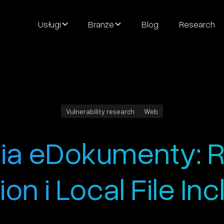
Usługi
Branże
Blog
Research
Vulnerability research
Web
ia eDokumenty: R
ion i Local File In