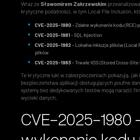
Wraz ze
Sławomirem Zakrzewskim
przeanalizował
krytyczne podatności, w tym Local File Inclusion, kt
CVE-2025-1980
– Zdalne wykonanie kodu (RCE) pr
CVE-2025-1981
– SQL Injection
CVE-2025-1982
– Lokalna inkluzja plików (Local
plików
CVE-2025-1983
– Trwałe XSS (Stored Cross-Site 
Te krytyczne luki w zabezpieczeniach pokazują, jak 
bezpieczeństwa aplikacji obsługujących poufne da
systemy bez dedykowanych testów mogą narazić fir
wycieki danych.
CVE-2025-1980 
wykonanie kodu 