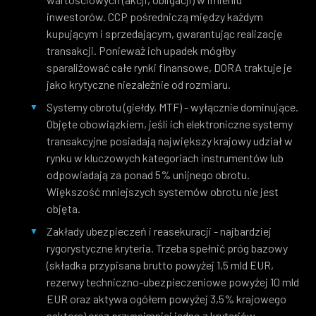
inwestorów. CCP pośredniczą między każdym
kupującym i sprzedającym, gwarantując realizację
transakcji. Ponieważ ich upadek mógłby
sparaliżować całe rynki finansowe, DORA traktuje je
jako krytyczne niezależnie od rozmiaru.
Systemy obrotu (giełdy, MTF) - wyłącznie dominujące.
Objęte obowiązkiem, jeśli ich elektroniczne systemy
transakcyjne posiadają największy krajowy udział w
rynku w kluczowych kategoriach instrumentów lub
odpowiadają za ponad 5% unijnego obrotu.
Większość mniejszych systemów obrotu nie jest
objęta.
Zakłady ubezpieczeń i reasekuracji - najbardziej
rygorystyczne kryteria. Trzeba spełnić próg bazowy
(składka przypisana brutto powyżej 1,5 mld EUR,
rezerwy techniczno-ubezpieczeniowe powyżej 10 mld
EUR oraz aktywa ogółem powyżej 3,5% krajowego
sektora) oraz przynajmniej jedno z kryteriów