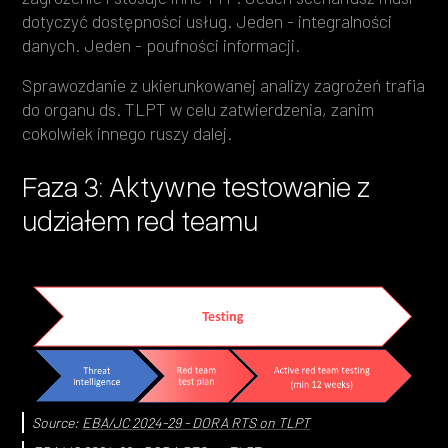
dotyczyć dostępności usług. Jeden - integralności
danych. Jeden - poufności informacji.
Sprawozdanie z ukierunkowanej analizy zagrożeń trafia
do organu ds. TLPT w celu zatwierdzenia, zanim
cokolwiek innego ruszy dalej.
Faza 3: Aktywne testowanie z
udziałem red teamu
Source:
EBA/JC 2024-29 - DORA RTS on TLPT