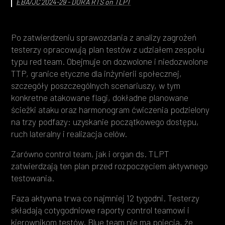
EBA/JC 2024-29 - DORA RTS on TLPT
Po zatwierdzeniu sprawozdania z analizy zagrożeń
testerzy opracowują plan testów z udziałem zespołu
typu red team. Obejmuje on dozwolone i niedozwolone
TTP, granice etyczne dla inżynierii społecznej,
szczegóły poszczególnych scenariuszy, w tym
konkretne atakowane flagi, dokładne planowane
ścieżki ataku oraz harmonogram ćwiczenia podzielony
na trzy podfazy: uzyskanie początkowego dostępu,
ruch lateralny i realizacja celów.
Zarówno control team, jak i organ ds. TLPT
zatwierdzają ten plan przed rozpoczęciem aktywnego
testowania.
Faza aktywna trwa co najmniej 12 tygodni. Testerzy
składają cotygodniowe raporty control teamowi i
kierownikom testów. Blue team nie ma pojęcia, że