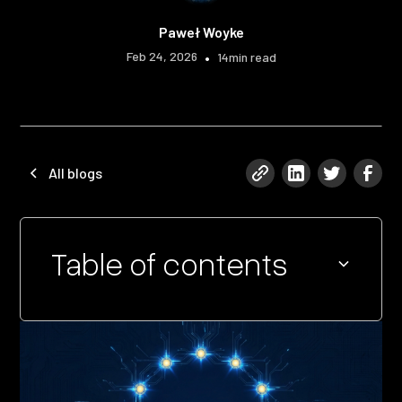
Paweł Woyke
Feb 24, 2026
•
14
min read
All blogs
Table of contents
Heading 2
Heading 3