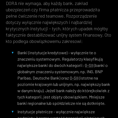
DORA nie wymaga, aby każdy bank, zakład
ubezpieczeń czy firma płatnicza przeprowadziła
pełne ćwiczenie red teamowe. Rozporządzenie
dotyczy wyłącznie największych i najbardziej
krytycznych instytucji - tych, których upadek mógłby
faktycznie destabilizować unijny system finansowy. Oto
kto podlega obowiązkowemu zakresowi:
Banki (instytucje kredytowe) - wyłącznie te o
znaczeniu systemowym. Regulatorzy klasyfikują
największe banki do dwóch kategorii:
G-SII
(banki o
globalnym znaczeniu systemowym, np. ING, BNP
Paribas, Deutsche Bank) oraz
O-SII
(istotne na
poziomie krajowym lub unijnym, np. największy bank
w danym kraju). Jeżeli bank należy do którejkolwiek z
tych kategorii, jest objęty obowiązkiem. Mniejsze
banki regionalne lub spółdzielcze nie są dotknięte.
Instytucje płatnicze
- wyłącznie największe
podmioty. Łączna wartość transakcji płatniczych