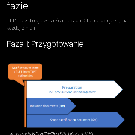
fazie
TLPT przebiega w sześciu fazach. Oto, co dzieje się na
każdej z nich.
Faza 1: Przygotowanie
Source:
EBA/JC 2024-29 - DORA RTS on TLPT