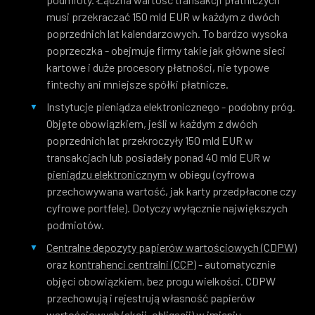
musi przekraczać 150 mld EUR w każdym z dwóch
poprzednich lat kalendarzowych. To bardzo wysoka
poprzeczka - obejmuje firmy takie jak główne sieci
kartowe i duże procesory płatności, nie typowe
fintechy ani mniejsze spółki płatnicze.
Instytucje pieniądza elektronicznego
- podobny próg.
Objęte obowiązkiem, jeśli w każdym z dwóch
poprzednich lat przekroczyły 150 mld EUR w
transakcjach lub posiadały ponad 40 mld EUR w
pieniądzu elektronicznym
w obiegu (cyfrowa
przechowywana wartość, jak karty przedpłacone czy
cyfrowe portfele). Dotyczy wyłącznie największych
podmiotów.
Centralne depozyty papierów wartościowych (CDPW)
oraz
kontrahenci centralni (CCP)
- automatycznie
objęci obowiązkiem, bez progu wielkości. CDPW
przechowują i rejestrują własność papierów
wartościowych (akcji, obligacji) w imieniu