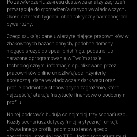
Po zatwierdzeniu zakresu dostawca analizy zagrożeń
przystępuje do gromadzenia danych wywiadowczych.
Około czterech tygodni, choć faktyczny harmonogram
bywa różny.
Czego szukają: dane uwierzytelniające pracowników w
zhakowanych bazach danych, podobne domeny
mogące służyć do spear phishingu, podatne lub
narażone oprogramowanie w Twoim stosie
technologicznym, informacje opublikowane przez
pracowników online umożliwiające inżynierię
społeczną, dane wywiadowcze z dark webu oraz
profile podmiotów stanowiących zagrożenie, które
najczęściej atakują instytucje finansowe o podobnym
profilu.
Na tej podstawie budują co najmniej trzy scenariusze.
Każdy scenariusz dotyczy innej krytycznej funkcji,
używa innego profilu podmiotu stanowiącego
zagrożenie i stosuje inne TTP. Jeden scenariusz musi