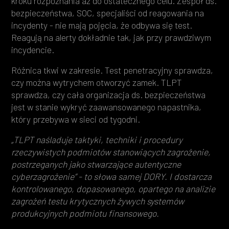
kroku rozpoznania aż do ostatecznego celu. Zespół ds.
bezpieczeństwa, SOC, specjaliści od reagowania na
incydenty - nie mają pojęcia, że odbywa się test.
Reagują na alerty dokładnie tak, jak przy prawdziwym
incydencie.
Różnica tkwi w zakresie. Test penetracyjny sprawdza,
czy można wytrychem otworzyć zamek. TLPT
sprawdza, czy cała organizacja ds. bezpieczeństwa
jest w stanie wykryć zaawansowanego napastnika,
który przebywa w sieci od tygodni.
„TLPT naśladuje taktyki, techniki i procedury
rzeczywistych podmiotów stanowiących zagrożenie,
postrzeganych jako stwarzające autentyczne
cyberzagrożenie” - to słowa samej DORY. I dostarcza
kontrolowanego, dopasowanego, opartego na analizie
zagrożeń testu krytycznych żywych systemów
produkcyjnych podmiotu finansowego.