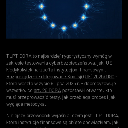
Heading 4
Heading 5
Heading 6
TLPT DORA to najbardziej rygorystyczny wymóg w
zakresie testowania cyberbezpieczeństwa, jaki UE
kiedykolwiek narzuciła instytucjom finansowym.
Rozporządzenie delegowane Komisji (UE) 2025/1190
-
które weszło w życie 8 lipca 2025 r. - doprecyzowuje
wszystko, co
art. 26 DORA
pozostawił otwarte: kto
musi przeprowadzić testy, jak przebiega proces i jak
wygląda metodyka.
Niniejszy przewodnik wyjaśnia, czym jest TLPT DORA,
które instytucje finansowe są objęte obowiązkiem, jak